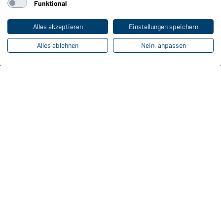
Funktional
anzeigen
Alles akzeptieren
Einstellungen speichern
Alles ablehnen
Nein, anpassen
Funktionen & Pflege
Produkteigenschaften
Pflegehinweise
Größen
Farben
Online-Kataloge
Zu den Download-Links