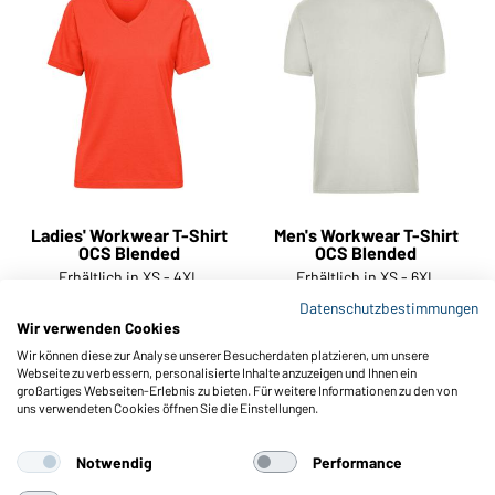
Ladies' Workwear T-Shirt
Men's Workwear T-Shirt
OCS Blended
OCS Blended
Erhältlich in XS - 4XL
Erhältlich in XS - 6XL
Datenschutzbestimmungen
Wir verwenden Cookies
Art-Nr.:
JN1807
Art-Nr.:
JN1808
Wir können diese zur Analyse unserer Besucherdaten platzieren, um unsere
Webseite zu verbessern, personalisierte Inhalte anzuzeigen und Ihnen ein
großartiges Webseiten-Erlebnis zu bieten. Für weitere Informationen zu den von
uns verwendeten Cookies öffnen Sie die Einstellungen.
Notwendig
Performance
Weitere
Artikel