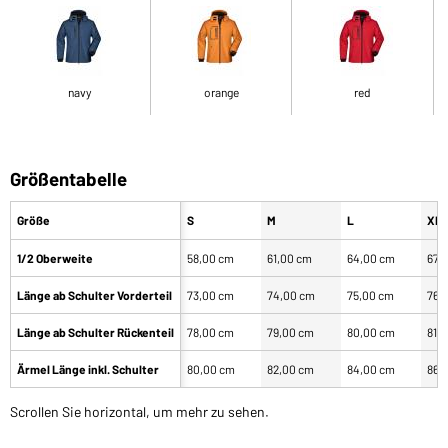
navy
orange
red
Größentabelle
Größe
S
M
L
XL
1/2 Oberweite
58,00 cm
61,00 cm
64,00 cm
67,
Länge ab Schulter Vorderteil
73,00 cm
74,00 cm
75,00 cm
76,
Länge ab Schulter Rückenteil
78,00 cm
79,00 cm
80,00 cm
81,
Ärmel Länge inkl. Schulter
80,00 cm
82,00 cm
84,00 cm
86,
Scrollen Sie horizontal, um mehr zu sehen.