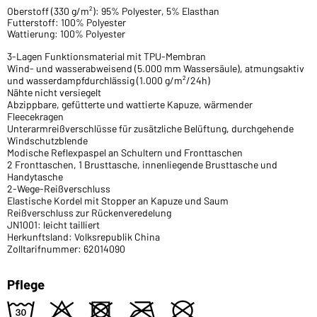
Oberstoff (330 g/m²): 95% Polyester, 5% Elasthan
Futterstoff: 100% Polyester
Wattierung: 100% Polyester
3-Lagen Funktionsmaterial mit TPU-Membran
Wind- und wasserabweisend (5.000 mm Wassersäule), atmungsaktiv
und wasserdampfdurchlässig (1.000 g/m²/24h)
Nähte nicht versiegelt
Abzippbare, gefütterte und wattierte Kapuze, wärmender
Fleecekragen
Unterarmreißverschlüsse für zusätzliche Belüftung, durchgehende
Windschutzblende
Modische Reflexpaspel an Schultern und Fronttaschen
2 Fronttaschen, 1 Brusttasche, innenliegende Brusttasche und
Handytasche
2-Wege-Reißverschluss
Elastische Kordel mit Stopper an Kapuze und Saum
Reißverschluss zur Rückenveredelung
JN1001: leicht tailliert
Herkunftsland: Volksrepublik China
Zolltarifnummer: 62014090
Pflege
e
o
d
m
U