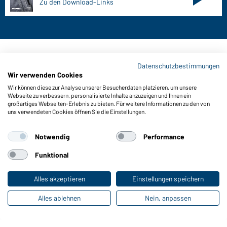
Zu den Download-Links
Kontaktdaten:
Datenschutzbestimmungen
Wir verwenden Cookies
Gustav Daiber GmbH
Wir können diese zur Analyse unserer Besucherdaten platzieren, um unsere
Vor dem Weißen Stein 25-31
Webseite zu verbessern, personalisierte Inhalte anzuzeigen und Ihnen ein
D-72461 Albstadt
großartiges Webseiten-Erlebnis zu bieten. Für weitere Informationen zu den von
uns verwendeten Cookies öffnen Sie die Einstellungen.
Kataloge herunterladen oder bestellen
Zu den Katalogen
Notwendig
Performance
Funktional
Impressum
Datenschutz
Cookie-Einstellungen
Alles akzeptieren
Einstellungen speichern
Alles ablehnen
Nein, anpassen