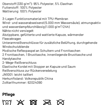
Oberstoff (330 g/m²): 95% Polyester, 5% Elasthan
Futterstoff: 100% Polyester
Wattierung: 100% Polyester
3-Lagen Funktionsmaterial mit TPU-Membran
Wind- und wasserabweisend (5.000 mm Wassersäule), atmungsaktiv
und wasserdampfdurchlässig (1.000 g/m²/24h)
Nähte nicht versiegelt
Abzippbare, gefütterte und wattierte Kapuze, wärmender
Fleecekragen
Unterarmreißverschlüsse für zusätzliche Belüftung, durchgehende
Windschutzblende
Modische Reflexpaspel an Schultern und Fronttaschen
2 Fronttaschen, 1 Brusttasche, innenliegende Brusttasche und
Handytasche
2-Wege-Reißverschluss
Elastische Kordel mit Stopper an Kapuze und Saum
Reißverschluss zur Rückenveredelung
JN1001: leicht tailliert
Herkunftsland: Volksrepublik China
Zolltarifnummer: 62024090
Pflege
e
o
d
m
U