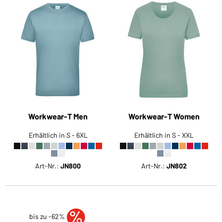
Workwear-T Men
Workwear-T Women
Erhältlich in S - 6XL
Erhältlich in S - XXL
Art-Nr.:
JN800
Art-Nr.:
JN802
bis zu -62%