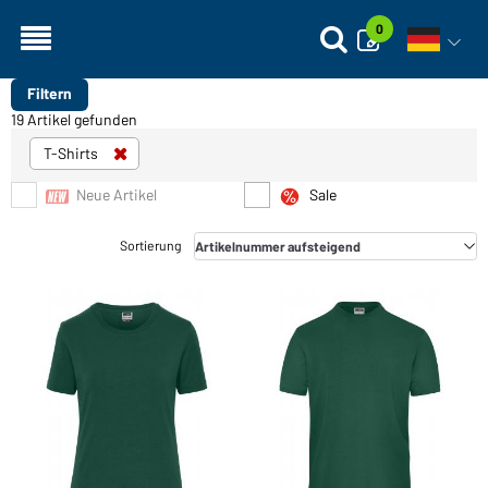
0
Sprachn
Filtern
19 Artikel gefunden
T-Shirts
Neue Artikel
Sale