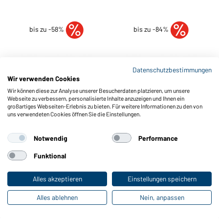
bis zu -58%
bis zu -84%
Datenschutzbestimmungen
Wir verwenden Cookies
Wir können diese zur Analyse unserer Besucherdaten platzieren, um unsere
Webseite zu verbessern, personalisierte Inhalte anzuzeigen und Ihnen ein
großartiges Webseiten-Erlebnis zu bieten. Für weitere Informationen zu den von
uns verwendeten Cookies öffnen Sie die Einstellungen.
Notwendig
Performance
Funktional
Men's Workwear T-Shirt -
Ladies' Workwear T-Shirt -
Alles akzeptieren
Einstellungen speichern
COLOR -
SOLID -
Erhältlich in XS - 6XL
Erhältlich in XS - 4XL
Alles ablehnen
Nein, anpassen
Art-Nr.:
JN860
Art-Nr.:
JN889