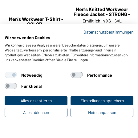
Men's Workwear Polo -
Erhältlich in XS - 6XL
COLOR -
Erhältlich in XS - 6XL
Art-Nr.:
JN842
Art-Nr.:
JN858
Datenschutzbestimmungen
Wir verwenden Cookies
Wir können diese zur Analyse unserer Besucherdaten platzieren, um unsere
Webseite zu verbessern, personalisierte Inhalte anzuzeigen und Ihnen ein
großartiges Webseiten-Erlebnis zu bieten. Für weitere Informationen zu den von
bis zu -58%
uns verwendeten Cookies öffnen Sie die Einstellungen.
Men's Knitted Workwear
Notwendig
Performance
Fleece Jacket - STRONG -
Men's Workwear T-Shirt -
Funktional
Erhältlich in XS - 6XL
COLOR -
Erhältlich in XS - 6XL
Alles akzeptieren
Einstellungen speichern
Art-Nr.:
JN860
Art-Nr.:
JN862
Alles ablehnen
Nein, anpassen