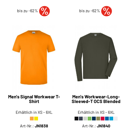
bis zu -62%
bis zu -62%
Men's Signal Workwear T-
Men's Workwear-Long-
Shirt
Sleeved-T OCS Blended
Erhältlich in XS - 6XL
Erhältlich in XS - 6XL
Art-Nr.:
JN1838
Art-Nr.:
JN1840