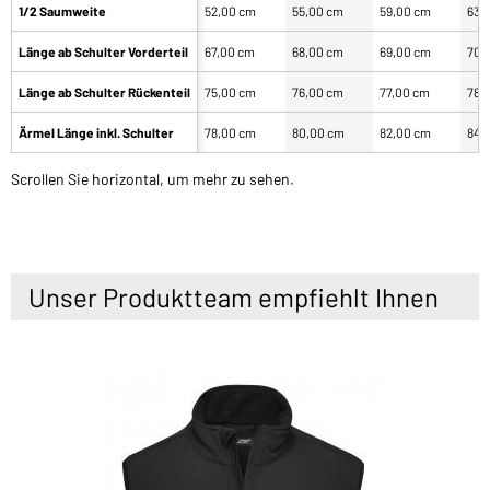
1/2 Saumweite
52,00 cm
55,00 cm
59,00 cm
63,
Länge ab Schulter Vorderteil
67,00 cm
68,00 cm
69,00 cm
70,
Länge ab Schulter Rückenteil
75,00 cm
76,00 cm
77,00 cm
78,
Ärmel Länge inkl. Schulter
78,00 cm
80,00 cm
82,00 cm
84,
Scrollen Sie horizontal, um mehr zu sehen.
Unser Produktteam empfiehlt Ihnen