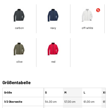
carbon
navy
off-white
olive
red
Größentabelle
Größe
S
M
L
XL
1/2 Oberweite
54,00 cm
57,00 cm
61,00 cm
65,