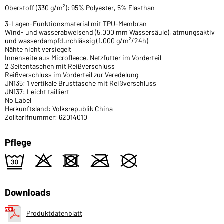
Oberstoff (330 g/m²): 95% Polyester, 5% Elasthan
3-Lagen-Funktionsmaterial mit TPU-Membran
Wind- und wasserabweisend (5.000 mm Wassersäule), atmungsaktiv
und wasserdampfdurchlässig (1.000 g/m²/24h)
Nähte nicht versiegelt
Innenseite aus Microfleece, Netzfutter im Vorderteil
2 Seitentaschen mit Reißverschluss
Reißverschluss im Vorderteil zur Veredelung
JN135: 1 vertikale Brusttasche mit Reißverschluss
JN137: Leicht tailliert
No Label
Herkunftsland: Volksrepublik China
Zolltarifnummer: 62014010
Pflege
e
o
d
m
U
Downloads
Produktdatenblatt