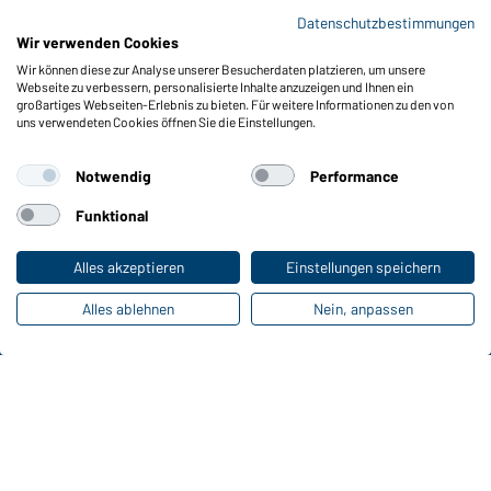
Datenschutzbestimmungen
Wir verwenden Cookies
Wir können diese zur Analyse unserer Besucherdaten platzieren, um unsere
Webseite zu verbessern, personalisierte Inhalte anzuzeigen und Ihnen ein
großartiges Webseiten-Erlebnis zu bieten. Für weitere Informationen zu den von
Funktionen & Pflege
uns verwendeten Cookies öffnen Sie die Einstellungen.
Produkteigenschaften
Pflegehinweise
Notwendig
Performance
Größen
Funktional
Farben
Alles akzeptieren
Einstellungen speichern
Online-Kataloge
Alles ablehnen
Nein, anpassen
Zu den Download-Links
Kontaktdaten:
Gustav Daiber GmbH