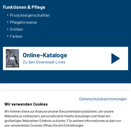
Funktionen & Pflege
Produkteigenschaften
Pflegehinweise
Größen
Farben
Online-Kataloge
Zu den Download-Links
Kontaktdaten:
Datenschutzbestimmungen
Wir verwenden Cookies
Gustav Daiber GmbH
Wir können diese zur Analyse unserer Besucherdaten platzieren, um unsere
Vor dem Weißen Stein 25-31
Webseite zu verbessern, personalisierte Inhalte anzuzeigen und Ihnen ein
D-72461 Albstadt
großartiges Webseiten-Erlebnis zu bieten. Für weitere Informationen zu den von
uns verwendeten Cookies öffnen Sie die Einstellungen.