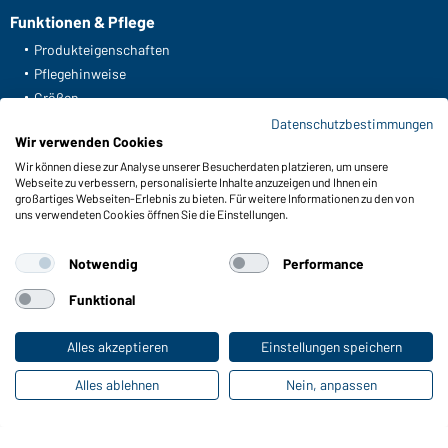
Funktionen & Pflege
Produkteigenschaften
Pflegehinweise
Größen
Farben
Datenschutzbestimmungen
Wir verwenden Cookies
Wir können diese zur Analyse unserer Besucherdaten platzieren, um unsere
Online-Kataloge
Webseite zu verbessern, personalisierte Inhalte anzuzeigen und Ihnen ein
großartiges Webseiten-Erlebnis zu bieten. Für weitere Informationen zu den von
Zu den Download-Links
uns verwendeten Cookies öffnen Sie die Einstellungen.
Notwendig
Performance
Funktional
Kontaktdaten:
Alles akzeptieren
Einstellungen speichern
Gustav Daiber GmbH
Vor dem Weißen Stein 25-31
Alles ablehnen
Nein, anpassen
D-72461 Albstadt