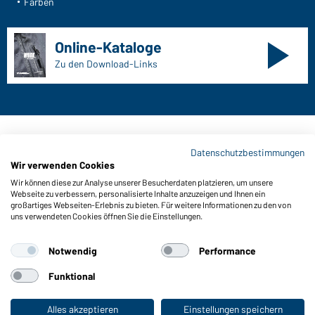
Farben
Online-Kataloge
Zu den Download-Links
Kontaktdaten:
Datenschutzbestimmungen
Wir verwenden Cookies
Gustav Daiber GmbH
Wir können diese zur Analyse unserer Besucherdaten platzieren, um unsere
Vor dem Weißen Stein 25-31
Webseite zu verbessern, personalisierte Inhalte anzuzeigen und Ihnen ein
D-72461 Albstadt
großartiges Webseiten-Erlebnis zu bieten. Für weitere Informationen zu den von
uns verwendeten Cookies öffnen Sie die Einstellungen.
Kataloge herunterladen oder bestellen
Zu den Katalogen
Notwendig
Performance
Funktional
Impressum
Datenschutz
Cookie-Einstellungen
Alles akzeptieren
Einstellungen speichern