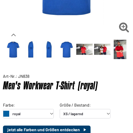

Art-Nr.: JN838
Men's Workwear T-Shirt (royal)
jetzt alle Farben und Größen entdecken