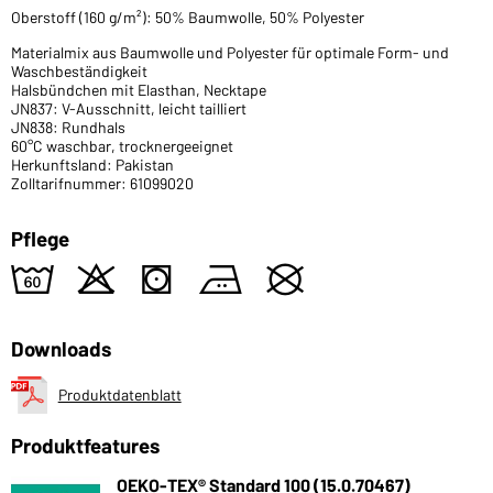
Oberstoff (160 g/m²): 50% Baumwolle, 50% Polyester
Materialmix aus Baumwolle und Polyester für optimale Form- und
Waschbeständigkeit
Halsbündchen mit Elasthan, Necktape
JN837: V-Ausschnitt, leicht tailliert
JN838: Rundhals
60°C waschbar, trocknergeeignet
Herkunftsland: Pakistan
Zolltarifnummer: 61099020
Pflege
4
o
s
b
U
Downloads
Produktdatenblatt
Produktfeatures
OEKO-TEX® Standard 100 (15.0.70467)