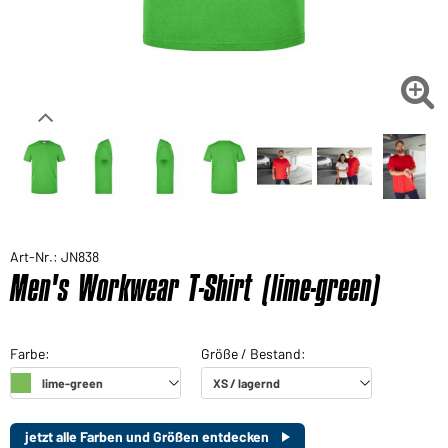

Art-Nr.: JN838
Men's Workwear T-Shirt (lime-green)
jetzt alle Farben und Größen entdecken