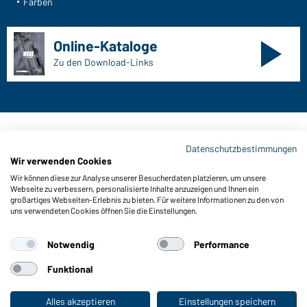
Farben
Online-Kataloge
Zu den Download-Links
Kontaktdaten:
Datenschutzbestimmungen
Wir verwenden Cookies
Gustav Daiber GmbH
Wir können diese zur Analyse unserer Besucherdaten platzieren, um unsere
Vor dem Weißen Stein 25-31
Webseite zu verbessern, personalisierte Inhalte anzuzeigen und Ihnen ein
D-72461 Albstadt
großartiges Webseiten-Erlebnis zu bieten. Für weitere Informationen zu den von
uns verwendeten Cookies öffnen Sie die Einstellungen.
Kataloge herunterladen oder bestellen
Zu den Katalogen
Notwendig
Performance
Funktional
Impressum
Datenschutz
Cookie-Einstellungen
Alles akzeptieren
Einstellungen speichern