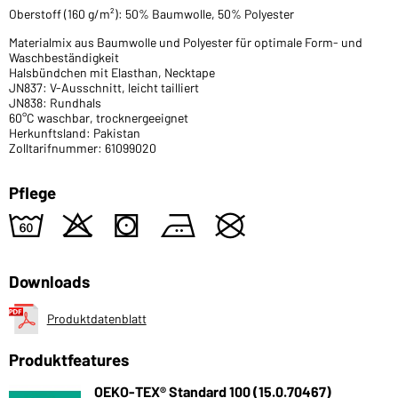
Oberstoff (160 g/m²): 50% Baumwolle, 50% Polyester
Materialmix aus Baumwolle und Polyester für optimale Form- und
Waschbeständigkeit
Halsbündchen mit Elasthan, Necktape
JN837: V-Ausschnitt, leicht tailliert
JN838: Rundhals
60°C waschbar, trocknergeeignet
Herkunftsland: Pakistan
Zolltarifnummer: 61099020
Pflege
4
o
s
b
U
Downloads
Produktdatenblatt
Produktfeatures
OEKO-TEX® Standard 100 (15.0.70467)