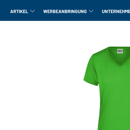
ARTIKEL
WERBEANBRINGUNG
UNTERNEHM
Artikel: Untermenü öffnen
Veredelung: Untermenü öffne