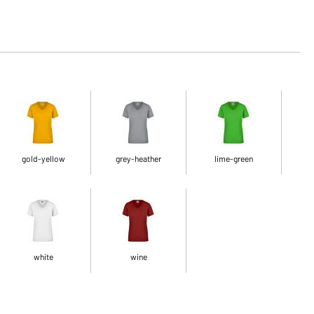
gold-yellow
grey-heather
lime-green
white
wine