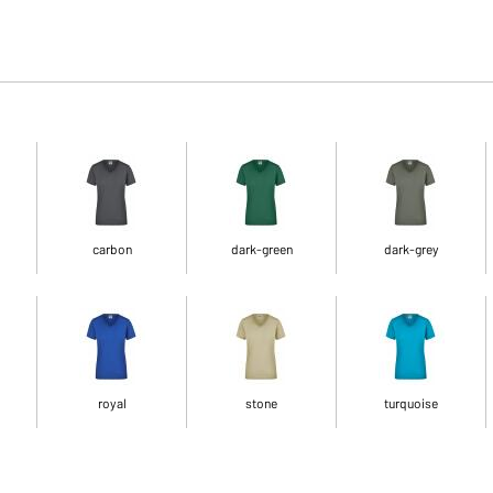
carbon
dark-green
dark-grey
royal
stone
turquoise