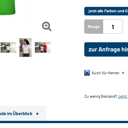
jetzt alle Farben und

Menge
zur Anfrage h
Auch für Herren
Zu wenig Bestand?
Jetzt
nde im Überblick