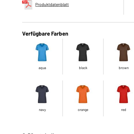
Produktdatenblatt
Verfügbare Farben
aqua
black
brown
navy
orange
red