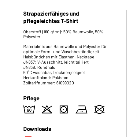
Strapazierfähiges und
pflegeleichtes T-Shirt
Oberstoff (160 g/m²): 50% Baumwolle, 50%
Polyester
Materialmix aus Baumwolle und Polyester für
optimale Form- und Waschbeständigkeit
Halsbündchen mit Elasthan, Necktape
JN837: V-Ausschnitt, leicht tailliert
JN838: Rundhals
60°C waschbar, trocknergeeignet
Herkunftsland: Pakistan
Zolltarifnummer: 61099020
Pflege
4
o
s
b
U
Downloads