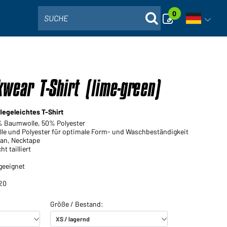
0
SUCHE
Sprachna
wear T-Shirt (lime-green)
legeleichtes T-Shirt
0% Baumwolle, 50% Polyester
le und Polyester für optimale Form- und Waschbeständigkeit
an, Necktape
t tailliert
geeignet
20