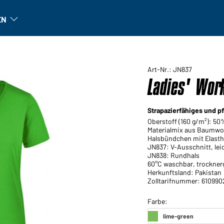
EN
n
Unternehmen: Untermenü öffnen
Art-Nr.: JN837
Ladies' Work
Strapazierfähiges und pf
Oberstoff (160 g/m²): 5
Materialmix aus Baumwol
Halsbündchen mit Elasth
JN837: V-Ausschnitt, leich
JN838: Rundhals
60°C waschbar, trockner
Herkunftsland: Pakistan
Zolltarifnummer: 610990