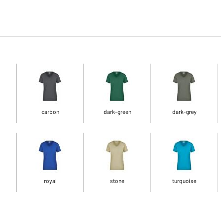
carbon
dark-green
dark-grey
royal
stone
turquoise