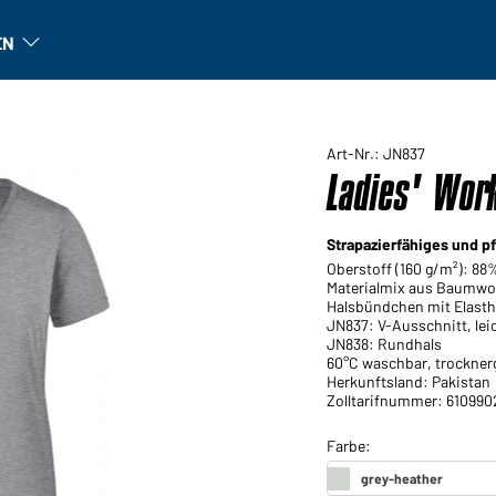
EN
n
Unternehmen: Untermenü öffnen
Art-Nr.: JN837
Ladies' Work
Strapazierfähiges und pf
Oberstoff (160 g/m²): 88
Materialmix aus Baumwol
Halsbündchen mit Elasth
JN837: V-Ausschnitt, leich
JN838: Rundhals
60°C waschbar, trockner
Herkunftsland: Pakistan
Zolltarifnummer: 610990