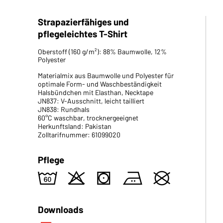
Strapazierfähiges und
pflegeleichtes T-Shirt
Oberstoff (160 g/m²): 88% Baumwolle, 12%
Polyester
Materialmix aus Baumwolle und Polyester für
optimale Form- und Waschbeständigkeit
Halsbündchen mit Elasthan, Necktape
JN837: V-Ausschnitt, leicht tailliert
JN838: Rundhals
60°C waschbar, trocknergeeignet
Herkunftsland: Pakistan
Zolltarifnummer: 61099020
Pflege
4
o
s
b
U
Downloads