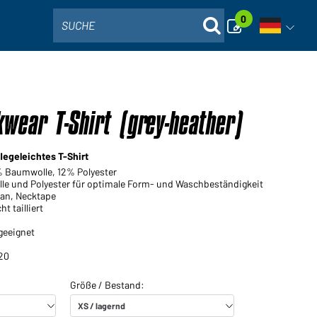
0
SUCHE
Sprachna
wear T-Shirt (grey-heather)
legeleichtes T-Shirt
% Baumwolle, 12% Polyester
le und Polyester für optimale Form- und Waschbeständigkeit
an, Necktape
t tailliert
geeignet
20