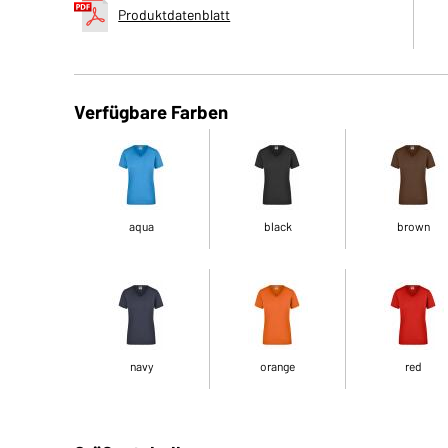
Produktdatenblatt
Verfügbare Farben
aqua
black
brown
navy
orange
red