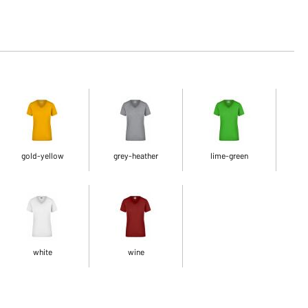
gold-yellow
grey-heather
lime-green
white
wine