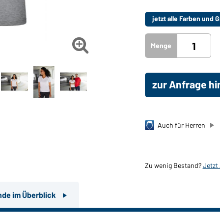
jetzt alle Farben und

Menge
zur Anfrage h
Auch für Herren
Zu wenig Bestand?
Jetzt
nde im Überblick