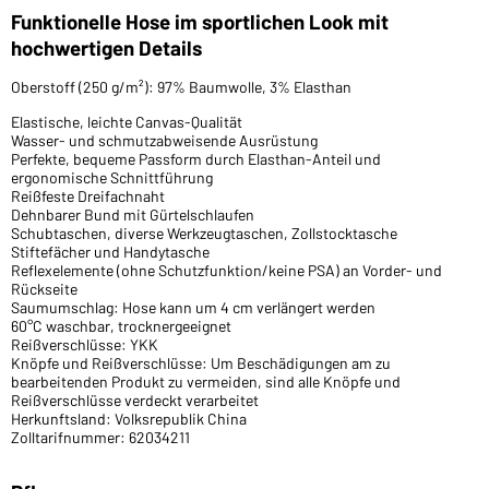
Funktionelle Hose im sportlichen Look mit
hochwertigen Details
Oberstoff (250 g/m²): 97% Baumwolle, 3% Elasthan
Elastische, leichte Canvas-Qualität
Wasser- und schmutzabweisende Ausrüstung
Perfekte, bequeme Passform durch Elasthan-Anteil und
ergonomische Schnittführung
Reißfeste Dreifachnaht
Dehnbarer Bund mit Gürtelschlaufen
Schubtaschen, diverse Werkzeugtaschen, Zollstocktasche
Stiftefächer und Handytasche
Reflexelemente (ohne Schutzfunktion/keine PSA) an Vorder- und
Rückseite
Saumumschlag: Hose kann um 4 cm verlängert werden
60°C waschbar, trocknergeeignet
Reißverschlüsse: YKK
Knöpfe und Reißverschlüsse: Um Beschädigungen am zu
bearbeitenden Produkt zu vermeiden, sind alle Knöpfe und
Reißverschlüsse verdeckt verarbeitet
Herkunftsland: Volksrepublik China
Zolltarifnummer: 62034211