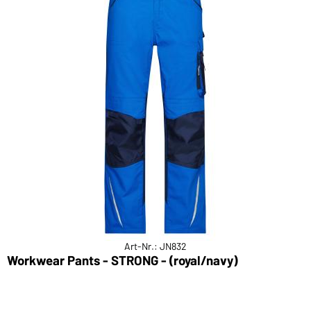
Art-Nr.: JN832
Workwear Pants - STRONG - (royal/navy)
W