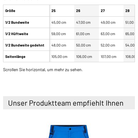
Größe
25
26
27
28
1/2 Bundweite
45,00 cm
47,00 cm
49,00 cm
51,00 c
1/2 Hüftweite
59,00 cm
61,00 cm
63,00 cm
65,00 
1/2 Bundweite gedehnt
48,00 cm
50,00 cm
52,00 cm
54,00 
Seitenlänge
105,00 cm
106,00 cm
107,00 cm
108,00 
Scrollen Sie horizontal, um mehr zu sehen.
Unser Produktteam empfiehlt Ihnen