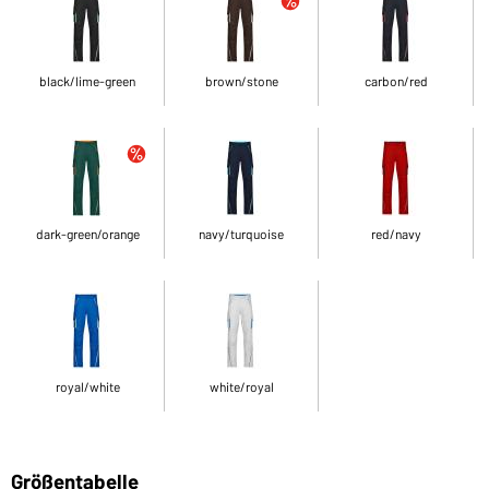
black/lime-green
brown/stone
carbon/red
dark-green/orange
navy/turquoise
red/navy
royal/white
white/royal
Größentabelle