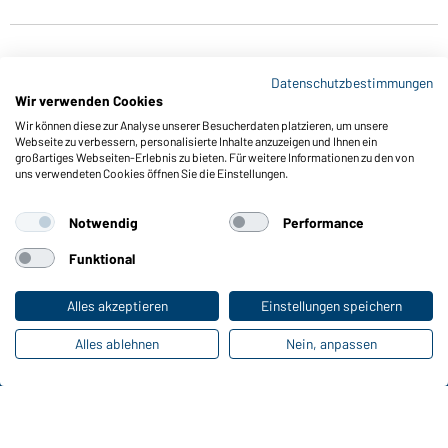
Datenschutzbestimmungen
Wir verwenden Cookies
Wir können diese zur Analyse unserer Besucherdaten platzieren, um unsere
Webseite zu verbessern, personalisierte Inhalte anzuzeigen und Ihnen ein
großartiges Webseiten-Erlebnis zu bieten. Für weitere Informationen zu den von
Funktionen & Pflege
uns verwendeten Cookies öffnen Sie die Einstellungen.
Produkteigenschaften
Pflegehinweise
Notwendig
Performance
Größen
Funktional
Farben
Alles akzeptieren
Einstellungen speichern
Online-Kataloge
Alles ablehnen
Nein, anpassen
Zu den Download-Links