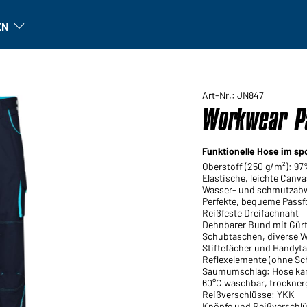
EN
n
Unternehmen: Untermenü öffnen
Art-Nr.: JN847
Workwear Pa
Funktionelle Hose im sp
Oberstoff (250 g/m²): 9
Elastische, leichte Canva
Wasser- und schmutzab
Perfekte, bequeme Passf
Reißfeste Dreifachnaht
Dehnbarer Bund mit Gürt
Schubtaschen, diverse W
Stiftefächer und Handyt
Reflexelemente (ohne Sc
Saumumschlag: Hose kan
60°C waschbar, trockner
Reißverschlüsse: YKK
Knöpfe und Reißverschl