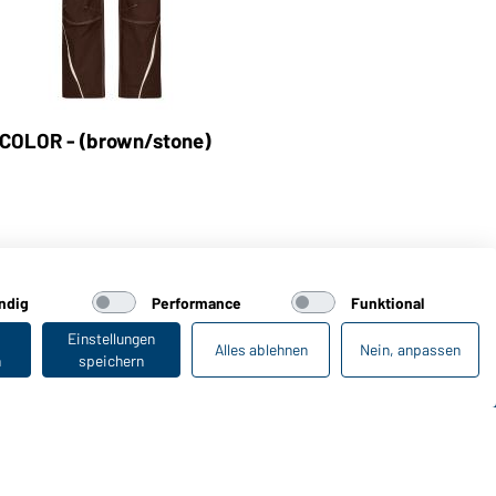
 COLOR - (brown/stone)
ndig
Performance
Funktional
Einstellungen
Alles ablehnen
Nein, anpassen
n
speichern
Zuletzt angesehen
Online-Kataloge
Zu den Download-Links