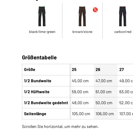
black/lime-green
brown/stone
carbon/red
Größentabelle
Größe
25
26
27
1/2 Bundweite
45,00 cm
47,00 cm
49,00 
1/2 Hüftweite
59,00 cm
61,00 cm
63,00 
1/2 Bundweite gedehnt
48,00 cm
50,00 cm
52,00 
Seitenlänge
105,00 cm
106,00 cm
107,00
Scrollen Sie horizontal, um mehr zu sehen.