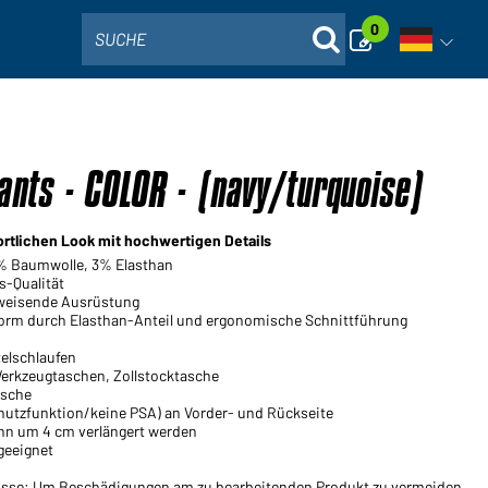
0
SUCHE
Sprachna
nts - COLOR - (navy/turquoise)
ortlichen Look mit hochwertigen Details
7% Baumwolle, 3% Elasthan
s-Qualität
weisende Ausrüstung
orm durch Elasthan-Anteil und ergonomische Schnittführung
elschlaufen
erkzeugtaschen, Zollstocktasche
asche
hutzfunktion/keine PSA) an Vorder- und Rückseite
n um 4 cm verlängert werden
geeignet
üsse: Um Beschädigungen am zu bearbeitenden Produkt zu vermeiden,