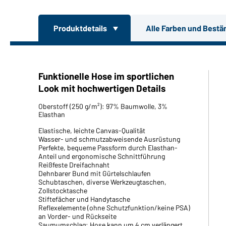
Produktdetails
Alle Farben und Bestä
Funktionelle Hose im sportlichen
Look mit hochwertigen Details
Oberstoff (250 g/m²): 97% Baumwolle, 3%
Elasthan
Elastische, leichte Canvas-Qualität
Wasser- und schmutzabweisende Ausrüstung
Perfekte, bequeme Passform durch Elasthan-
Anteil und ergonomische Schnittführung
Reißfeste Dreifachnaht
Dehnbarer Bund mit Gürtelschlaufen
Schubtaschen, diverse Werkzeugtaschen,
Zollstocktasche
Stiftefächer und Handytasche
Reflexelemente (ohne Schutzfunktion/keine PSA)
an Vorder- und Rückseite
Saumumschlag: Hose kann um 4 cm verlängert