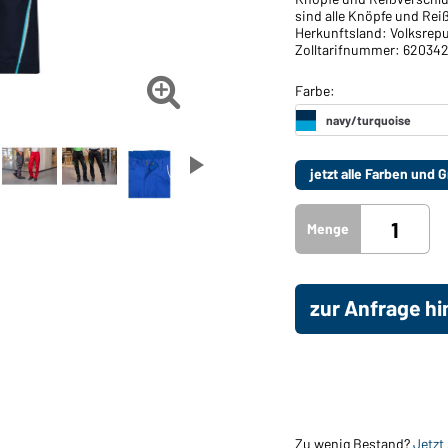
sind alle Knöpfe und Rei
Herkunftsland: Volksrepu
Zolltarifnummer: 620342

jetzt alle Farben und
Menge
zur Anfrage h
Zu wenig Bestand?
Jetzt