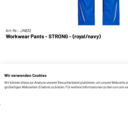
Art-Nr.: JN832
Workwear Pants - STRONG - (royal/navy)
Wir verwenden Cookies
Wir können diese zur Analyse unserer Besucherdaten platzieren, um unsere Webseite zu 
großartiges Webseiten-Erlebnis zu bieten. Für weitere Informationen zu den von uns v
Funktionen & Pflege
Produkteigenschaften
Pflegehinweise
Größen