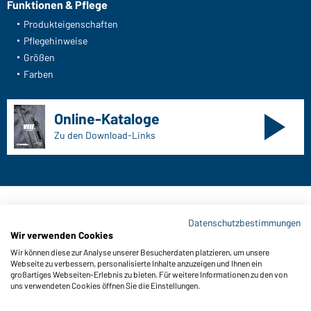
Funktionen & Pflege
Produkteigenschaften
Pflegehinweise
Größen
Farben
Online-Kataloge
Zu den Download-Links
Kontaktdaten:
Datenschutzbestimmungen
Wir verwenden Cookies
Gustav Daiber GmbH
Wir können diese zur Analyse unserer Besucherdaten platzieren, um unsere
Vor dem Weißen Stein 25-31
Webseite zu verbessern, personalisierte Inhalte anzuzeigen und Ihnen ein
D-72461 Albstadt
großartiges Webseiten-Erlebnis zu bieten. Für weitere Informationen zu den von
uns verwendeten Cookies öffnen Sie die Einstellungen.
Kataloge herunterladen oder bestellen