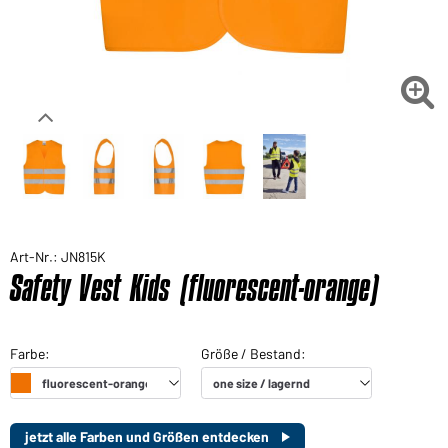

Art-Nr.: JN815K
Safety Vest Kids (fluorescent-orange)
jetzt alle Farben und Größen entdecken