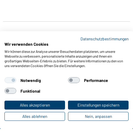
Datenschutzbestimmungen
Wir verwenden Cookies
Wir können diese zur Analyse unserer Besucherdaten platzieren, um unsere
Webseite zu verbessern, personalisierte Inhalte anzuzeigen und Ihnen ein
großartiges Webseiten-Erlebnis zu bieten. Für weitere Informationen zu den von
Funktionen & Pflege
uns verwendeten Cookies öffnen Sie die Einstellungen.
Produkteigenschaften
Pflegehinweise
Notwendig
Performance
Größen
Funktional
Farben
Alles akzeptieren
Einstellungen speichern
Online-Kataloge
Alles ablehnen
Nein, anpassen
Zu den Download-Links