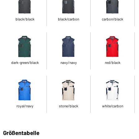
black/black
black/carbon
carbon/black
dark-green/black
navy/navy
red/black
royal/navy
stone/black
white/carbon
Größentabelle