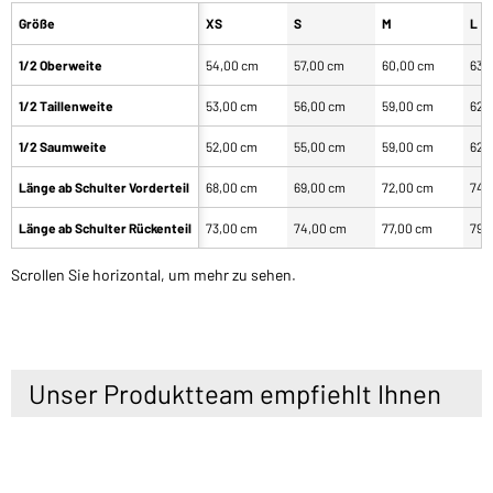
Größe
XS
S
M
L
1/2 Oberweite
54,00 cm
57,00 cm
60,00 cm
63,
1/2 Taillenweite
53,00 cm
56,00 cm
59,00 cm
62,
1/2 Saumweite
52,00 cm
55,00 cm
59,00 cm
62,
Länge ab Schulter Vorderteil
68,00 cm
69,00 cm
72,00 cm
74,
Länge ab Schulter Rückenteil
73,00 cm
74,00 cm
77,00 cm
79,
Scrollen Sie horizontal, um mehr zu sehen.
Unser Produktteam empfiehlt Ihnen