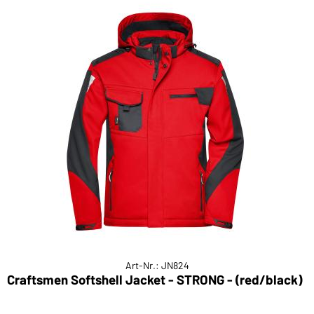
Art-Nr.: JN824
Craftsmen Softshell Jacket - STRONG - (red/black)
W
(