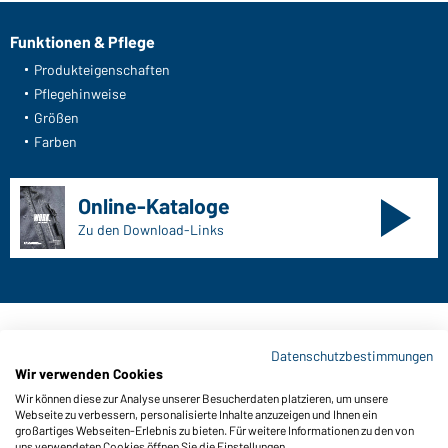
Funktionen & Pflege
Produkteigenschaften
Pflegehinweise
Größen
Farben
Online-Kataloge
Zu den Download-Links
Kontaktdaten:
Datenschutzbestimmungen
Wir verwenden Cookies
Gustav Daiber GmbH
Wir können diese zur Analyse unserer Besucherdaten platzieren, um unsere
Vor dem Weißen Stein 25-31
Webseite zu verbessern, personalisierte Inhalte anzuzeigen und Ihnen ein
D-72461 Albstadt
großartiges Webseiten-Erlebnis zu bieten. Für weitere Informationen zu den von
uns verwendeten Cookies öffnen Sie die Einstellungen.