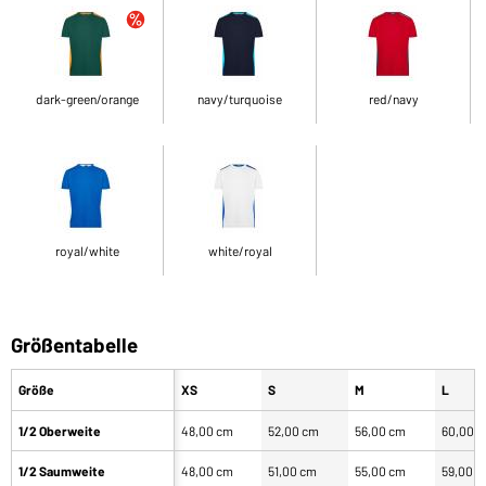
dark-green/orange
navy/turquoise
red/navy
royal/white
white/royal
Größentabelle
Größe
XS
S
M
L
1/2 Oberweite
48,00 cm
52,00 cm
56,00 cm
60,00 
1/2 Saumweite
48,00 cm
51,00 cm
55,00 cm
59,00 