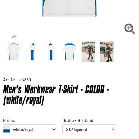

Art-Nr.: JN860
Men's Workwear T-Shirt - COLOR -
(white/royal)