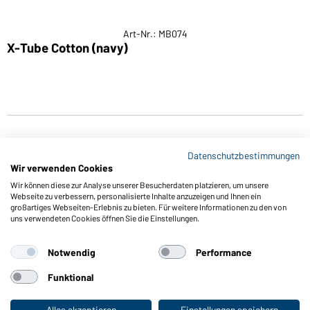
Art-Nr.: MB074
X-Tube Cotton (navy)
E
Datenschutzbestimmungen
Wir verwenden Cookies
Wir können diese zur Analyse unserer Besucherdaten platzieren, um unsere
Webseite zu verbessern, personalisierte Inhalte anzuzeigen und Ihnen ein
großartiges Webseiten-Erlebnis zu bieten. Für weitere Informationen zu den von
Funktionen & Pflege
uns verwendeten Cookies öffnen Sie die Einstellungen.
Produkteigenschaften
Pflegehinweise
Notwendig
Performance
Größen
Funktional
Farben
Alles akzeptieren
Einstellungen speichern