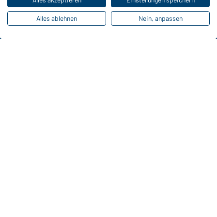
Online-Kataloge
Alles ablehnen
Nein, anpassen
Zu den Download-Links
Kontaktdaten:
Gustav Daiber GmbH
Vor dem Weißen Stein 25-31
D-72461 Albstadt
Kataloge herunterladen oder bestellen
Zu den Katalogen
Impressum
Datenschutz
Cookie-Einstellungen