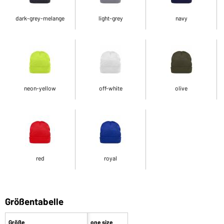
dark-grey-melange
light-grey
navy
neon-yellow
off-white
olive
red
royal
Größentabelle
Größe
one size