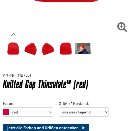

Art-Nr.: MB7551
Knitted Cap Thinsulate™ (red)
jetzt alle Farben und Größen entdecken