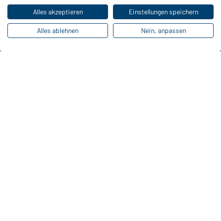
Alles akzeptieren
Einstellungen speichern
Alles ablehnen
Nein, anpassen
Funktionen & Pflege
Produkteigenschaften
Pflegehinweise
Größen
Farben
Online-Kataloge
Zu den Download-Links
Kontaktdaten:
Gustav Daiber GmbH