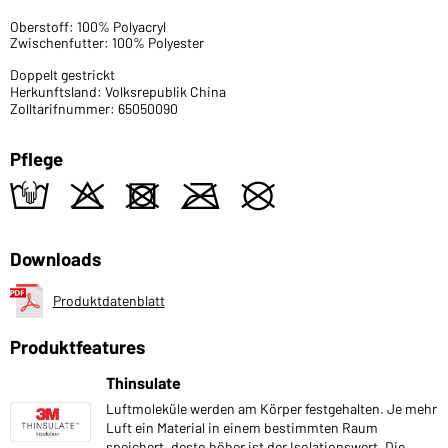
Oberstoff: 100% Polyacryl
Zwischenfutter: 100% Polyester
Doppelt gestrickt
Herkunftsland: Volksrepublik China
Zolltarifnummer: 65050090
Pflege
t
o
d
m
U
Downloads
Produktdatenblatt
Produktfeatures
Thinsulate
Luftmoleküle werden am Körper festgehalten. Je mehr
Luft ein Material in einem bestimmten Raum
speichert, desto höher ist der Isolationswert. Die