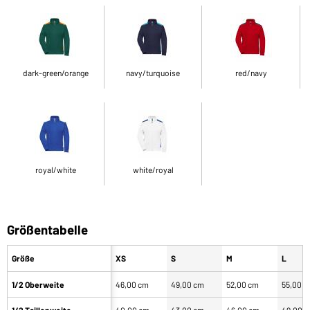
dark-green/orange
navy/turquoise
red/navy
royal/white
white/royal
Größentabelle
Größe
XS
S
M
L
1/2 Oberweite
46,00 cm
49,00 cm
52,00 cm
55,00 
1/2 Taillenweite
40,00 cm
43,00 cm
46,00 cm
49,00 