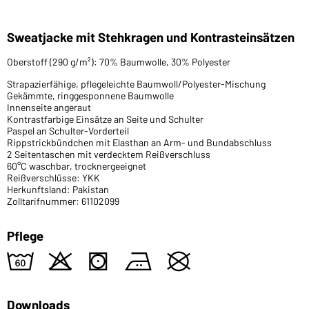
Sweatjacke mit Stehkragen und Kontrasteinsätzen
Oberstoff (290 g/m²): 70% Baumwolle, 30% Polyester
Strapazierfähige, pflegeleichte Baumwoll/Polyester-Mischung
Gekämmte, ringgesponnene Baumwolle
Innenseite angeraut
Kontrastfarbige Einsätze an Seite und Schulter
Paspel an Schulter-Vorderteil
Rippstrickbündchen mit Elasthan an Arm- und Bundabschluss
2 Seitentaschen mit verdecktem Reißverschluss
60°C waschbar, trocknergeeignet
Reißverschlüsse: YKK
Herkunftsland: Pakistan
Zolltarifnummer: 61102099
Pflege
4
o
s
b
U
Downloads