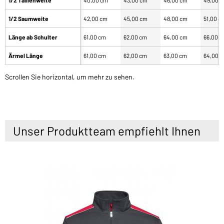
1/2 Saumweite
42,00 cm
45,00 cm
48,00 cm
51,00 c
Länge ab Schulter
61,00 cm
62,00 cm
64,00 cm
66,00 
Ärmel Länge
61,00 cm
62,00 cm
63,00 cm
64,00 
Scrollen Sie horizontal, um mehr zu sehen.
Unser Produktteam empfiehlt Ihnen