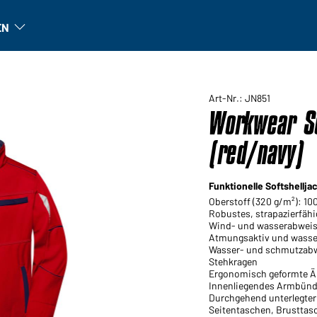
EN
n
Unternehmen: Untermenü öffnen
Art-Nr.: JN851
Workwear So
(red/navy)
Funktionelle Softshellj
Oberstoff (320 g/m²): 10
Robustes, strapazierfähi
Wind- und wasserabweis
Atmungsaktiv und wasse
Wasser- und schmutzab
Stehkragen
Ergonomisch geformte Är
Innenliegendes Armbün
Durchgehend unterlegter
Seitentaschen, Brusttas