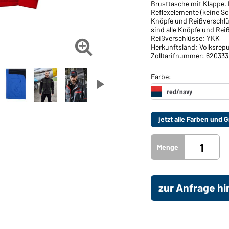
Brusttasche mit Klappe,
Reflexelemente (keine S
Knöpfe und Reißverschl
sind alle Knöpfe und Rei
Reißverschlüsse: YKK

Herkunftsland: Volksrepu
Zolltarifnummer: 620333
jetzt alle Farben und
Menge
zur Anfrage h