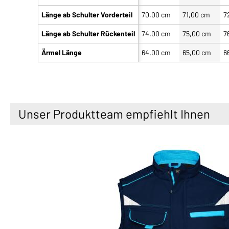
Länge ab Schulter Vorderteil
70,00 cm
71,00 cm
7
Länge ab Schulter Rückenteil
74,00 cm
75,00 cm
7
Ärmel Länge
64,00 cm
65,00 cm
6
Unser Produktteam empfiehlt Ihnen