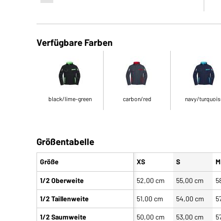
Verfügbare Farben
black/lime-green
carbon/red
navy/turquois
Größentabelle
Größe
XS
S
M
1/2 Oberweite
52,00 cm
55,00 cm
5
1/2 Taillenweite
51,00 cm
54,00 cm
5
1/2 Saumweite
50,00 cm
53,00 cm
5