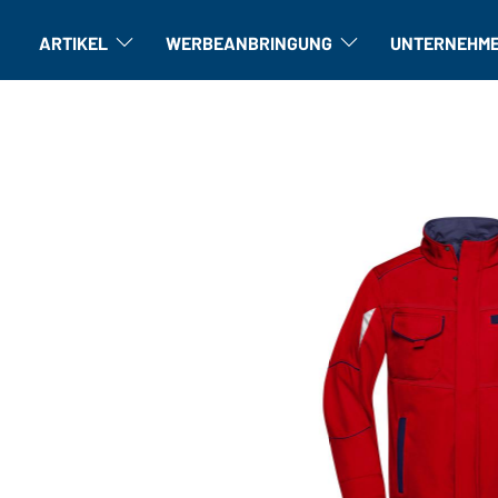
ARTIKEL
WERBEANBRINGUNG
UNTERNEHM
Artikel: Untermenü öffnen
Veredelung: Untermenü öffne