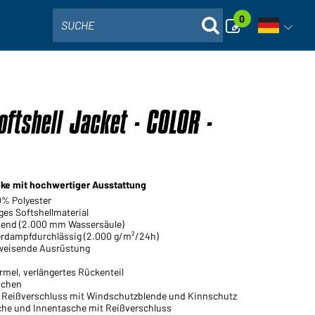
0
SUCHE
Sprachna
ftshell Jacket - COLOR -
acke mit hochwertiger Ausstattung
0% Polyester
ges Softshellmaterial
end (2.000 mm Wassersäule)
rdampfdurchlässig (2.000 g/m²/24h)
weisende Ausrüstung
mel, verlängertes Rückenteil
dchen
 Reißverschluss mit Windschutzblende und Kinnschutz
che und Innentasche mit Reißverschluss