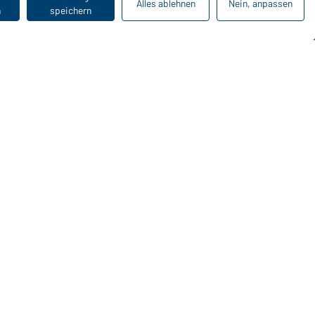
Alles ablehnen
Nein, anpassen
n
speichern
Zuletzt angesehen
Online-Kataloge
Zu den Download-Links
loge herunterladen oder bestellen
 Katalogen