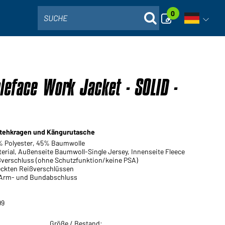
0
SUCHE
Sprachna
leface Work Jacket - SOLID -
 Stehkragen und Kängurutasche
5% Polyester, 45% Baumwolle
rial, Außenseite Baumwoll-Single Jersey, Innenseite Fleece
ßverschluss (ohne Schutzfunktion/keine PSA)
ckten Reißverschlüssen
 Arm- und Bundabschluss
99