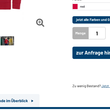
jetzt alle Farben und

Menge
zur Anfrage h
Zu wenig Bestand?
Jetzt
nde im Überblick