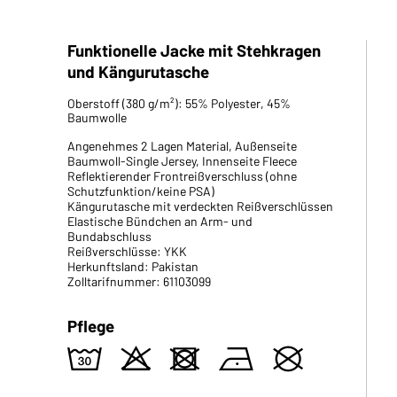
Funktionelle Jacke mit Stehkragen
und Kängurutasche
Oberstoff (380 g/m²): 55% Polyester, 45%
Baumwolle
Angenehmes 2 Lagen Material, Außenseite
Baumwoll-Single Jersey, Innenseite Fleece
Reflektierender Frontreißverschluss (ohne
Schutzfunktion/keine PSA)
Kängurutasche mit verdeckten Reißverschlüssen
Elastische Bündchen an Arm- und
Bundabschluss
Reißverschlüsse: YKK
Herkunftsland: Pakistan
Zolltarifnummer: 61103099
Pflege
w
o
d
n
U