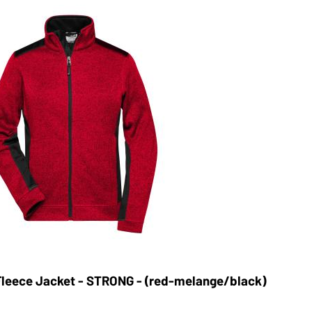
Art
Fleece Jacket - STRONG - (red-melange/black)
La