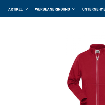
ARTIKEL
WERBEANBRINGUNG
UNTERNEHM
Artikel: Untermenü öffnen
Veredelung: Untermenü öffne