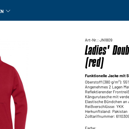
EN
n
Unternehmen: Untermenü öffnen
Art-Nr.: JN1809
Ladies' Doub
(red)
Funktionelle Jacke mit
Oberstoff (380 g/m²): 5
Angenehmes 2 Lagen Mate
Reflektierender Frontrei
Kängurutasche mit verde
Elastische Bündchen an
Reißverschlüsse: YKK
Herkunftsland: Pakistan
Zolltarifnummer: 611030