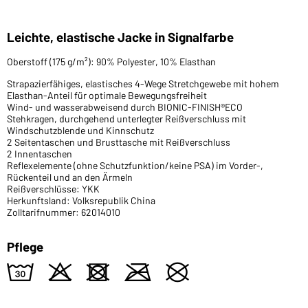
Leichte, elastische Jacke in Signalfarbe
Oberstoff (175 g/m²): 90% Polyester, 10% Elasthan
Strapazierfähiges, elastisches 4-Wege Stretchgewebe mit hohem
Elasthan-Anteil für optimale Bewegungsfreiheit
Wind- und wasserabweisend durch BIONIC-FINISH®ECO
Stehkragen, durchgehend unterlegter Reißverschluss mit
Windschutzblende und Kinnschutz
2 Seitentaschen und Brusttasche mit Reißverschluss
2 Innentaschen
Reflexelemente (ohne Schutzfunktion/keine PSA) im Vorder-,
Rückenteil und an den Ärmeln
Reißverschlüsse: YKK
Herkunftsland: Volksrepublik China
Zolltarifnummer: 62014010
Pflege
w
o
d
m
U