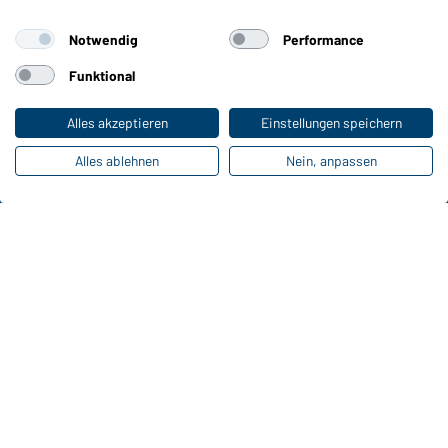
Produkteigenschaften
Pflegehinweise
Notwendig
Performance
Größen
Funktional
Farben
Alles akzeptieren
Einstellungen speichern
Online-Kataloge
Alles ablehnen
Nein, anpassen
Zu den Download-Links
Kontaktdaten:
Gustav Daiber GmbH
Vor dem Weißen Stein 25-31
D-72461 Albstadt
Kataloge herunterladen oder bestellen
Zu den Katalogen