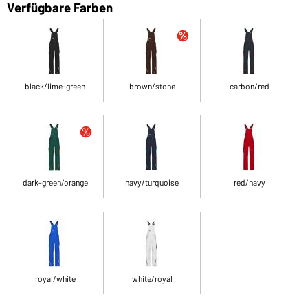
Verfügbare Farben
black/lime-green
brown/stone
carbon/red
dark-green/orange
navy/turquoise
red/navy
royal/white
white/royal