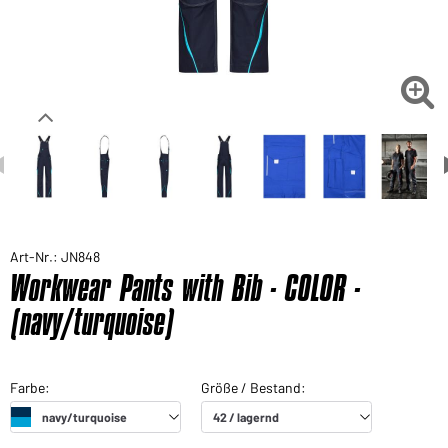

Art-Nr.: JN848
Workwear Pants with Bib - COLOR -
(navy/turquoise)