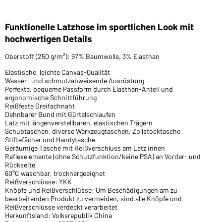
Funktionelle Latzhose im sportlichen Look mit
hochwertigen Details
Oberstoff (250 g/m²): 97% Baumwolle, 3% Elasthan
Elastische, leichte Canvas-Qualität
Wasser- und schmutzabweisende Ausrüstung
Perfekte, bequeme Passform durch Elasthan-Anteil und
ergonomische Schnittführung
Reißfeste Dreifachnaht
Dehnbarer Bund mit Gürtelschlaufen
Latz mit längenverstellbaren, elastischen Trägern
Schubtaschen, diverse Werkzeugtaschen, Zollstocktasche
Stiftefächer und Handytasche
Geräumige Tasche mit Reißverschluss am Latz innen
Reflexelemente (ohne Schutzfunktion/keine PSA) an Vorder- und
Rückseite
60°C waschbar, trocknergeeignet
Reißverschlüsse: YKK
Knöpfe und Reißverschlüsse: Um Beschädigungen am zu
bearbeitenden Produkt zu vermeiden, sind alle Knöpfe und
Reißverschlüsse verdeckt verarbeitet
Herkunftsland: Volksrepublik China