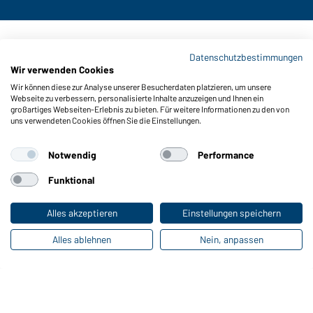
Kontaktdaten:
Datenschutzbestimmungen
Wir verwenden Cookies
Gustav Daiber GmbH
Wir können diese zur Analyse unserer Besucherdaten platzieren, um unsere
Vor dem Weißen Stein 25-31
Webseite zu verbessern, personalisierte Inhalte anzuzeigen und Ihnen ein
D-72461 Albstadt
großartiges Webseiten-Erlebnis zu bieten. Für weitere Informationen zu den von
uns verwendeten Cookies öffnen Sie die Einstellungen.
Kataloge herunterladen oder bestellen
Zu den Katalogen
Notwendig
Performance
Funktional
Impressum
Datenschutz
Cookie-Einstellungen
Alles akzeptieren
Einstellungen speichern
Alles ablehnen
Nein, anpassen