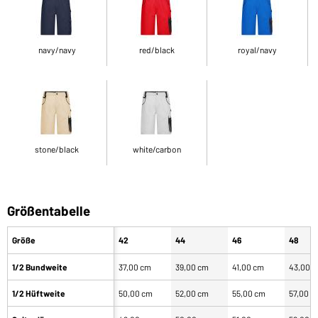
navy/navy
red/black
royal/navy
stone/black
white/carbon
Größentabelle
Größe
42
44
46
48
1/2 Bundweite
37,00 cm
39,00 cm
41,00 cm
43,00 
1/2 Hüftweite
50,00 cm
52,00 cm
55,00 cm
57,00 c