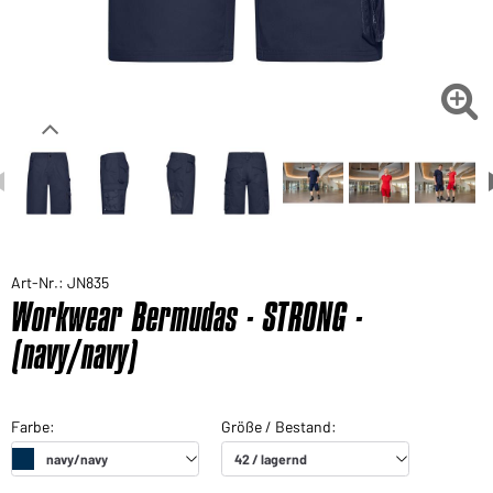

Art-Nr.: JN835
Workwear Bermudas - STRONG -
(navy/navy)