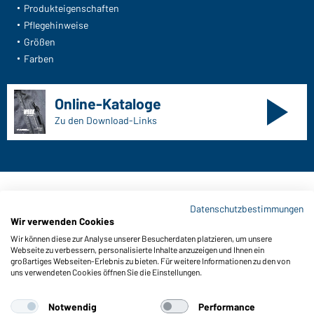
Produkteigenschaften
Pflegehinweise
Größen
Farben
Online-Kataloge
Zu den Download-Links
Kontaktdaten:
Datenschutzbestimmungen
Wir verwenden Cookies
Gustav Daiber GmbH
Wir können diese zur Analyse unserer Besucherdaten platzieren, um unsere
Vor dem Weißen Stein 25-31
Webseite zu verbessern, personalisierte Inhalte anzuzeigen und Ihnen ein
D-72461 Albstadt
großartiges Webseiten-Erlebnis zu bieten. Für weitere Informationen zu den von
uns verwendeten Cookies öffnen Sie die Einstellungen.
Kataloge herunterladen oder bestellen
Zu den Katalogen
Notwendig
Performance