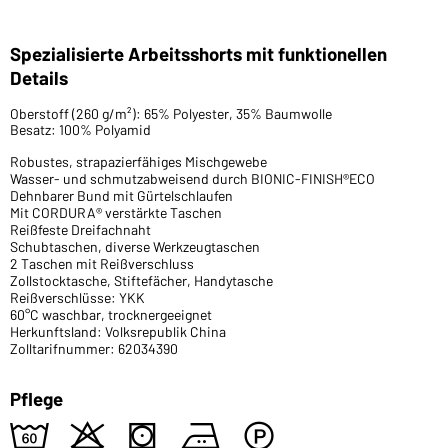
Spezialisierte Arbeitsshorts mit funktionellen
Details
Oberstoff (260 g/m²): 65% Polyester, 35% Baumwolle
Besatz: 100% Polyamid
Robustes, strapazierfähiges Mischgewebe
Wasser- und schmutzabweisend durch BIONIC-FINISH®ECO
Dehnbarer Bund mit Gürtelschlaufen
Mit CORDURA® verstärkte Taschen
Reißfeste Dreifachnaht
Schubtaschen, diverse Werkzeugtaschen
2 Taschen mit Reißverschluss
Zollstocktasche, Stiftefächer, Handytasche
Reißverschlüsse: YKK
60°C waschbar, trocknergeeignet
Herkunftsland: Volksrepublik China
Zolltarifnummer: 62034390
Pflege
4
o
s
b
W