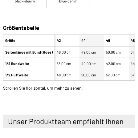
black-denim
blue-denim
Größentabelle
Größe
42
44
46
48
Seitenlänge mit Bund (Hose)
48,00 cm
49,00 cm
50,00 cm
51,0
1/2 Bundweite
38,00 cm
40,00 cm
42,00 cm
44,
1/2 Hüftweite
48,00 cm
50,00 cm
52,00 cm
54,0
Scrollen Sie horizontal, um mehr zu sehen.
Unser Produktteam empfiehlt Ihnen