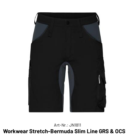
Art-Nr.: JN1811
Workwear Stretch-Bermuda Slim Line GRS & OCS
W