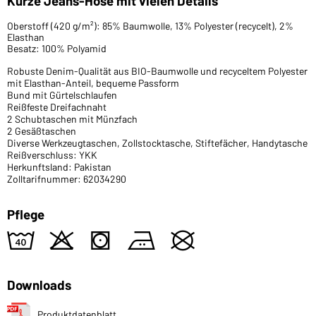
Kurze Jeans-Hose mit vielen Details
Oberstoff (420 g/m²): 85% Baumwolle, 13% Polyester (recycelt), 2%
Elasthan
Besatz: 100% Polyamid
Robuste Denim-Qualität aus BIO-Baumwolle und recyceltem Polyester
mit Elasthan-Anteil, bequeme Passform
Bund mit Gürtelschlaufen
Reißfeste Dreifachnaht
2 Schubtaschen mit Münzfach
2 Gesäßtaschen
Diverse Werkzeugtaschen, Zollstocktasche, Stiftefächer, Handytasche
Reißverschluss: YKK
Herkunftsland: Pakistan
Zolltarifnummer: 62034290
Pflege
8
o
s
b
U
Downloads
Produktdatenblatt