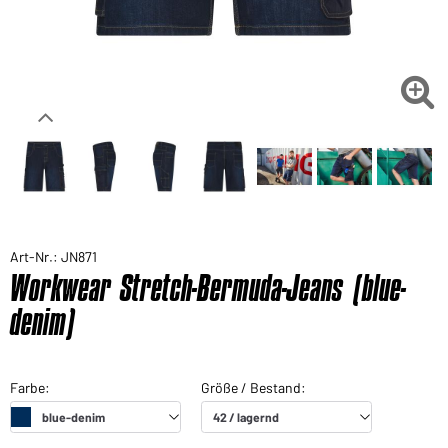

Art-Nr.: JN871
Workwear Stretch-Bermuda-Jeans (blue-
denim)