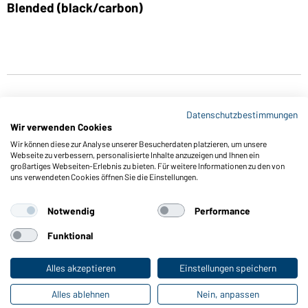
Blended (black/carbon)
Datenschutzbestimmungen
Wir verwenden Cookies
Wir können diese zur Analyse unserer Besucherdaten platzieren, um unsere
Webseite zu verbessern, personalisierte Inhalte anzuzeigen und Ihnen ein
großartiges Webseiten-Erlebnis zu bieten. Für weitere Informationen zu den von
Funktionen & Pflege
uns verwendeten Cookies öffnen Sie die Einstellungen.
Produkteigenschaften
Pflegehinweise
Notwendig
Performance
Größen
Funktional
Farben
Alles akzeptieren
Einstellungen speichern
Online-Kataloge
Alles ablehnen
Nein, anpassen
Zu den Download-Links