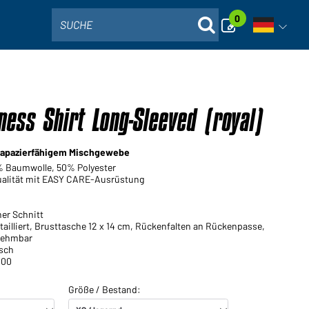
0
SUCHE
Sprachna
ness Shirt Long-Sleeved (royal)
strapazierfähigem Mischgewebe
0% Baumwolle, 50% Polyester
Qualität mit EASY CARE-Ausrüstung
ner Schnitt
t tailliert, Brusttasche 12 x 14 cm, Rückenfalten an Rückenpasse,
nehmbar
sch
000