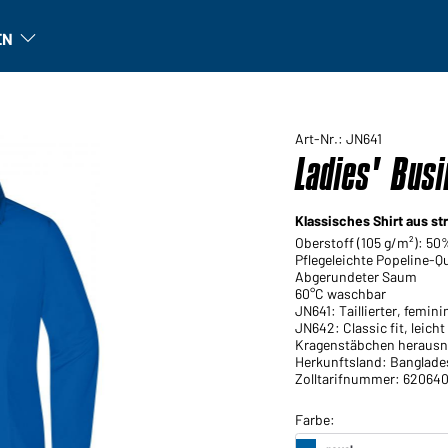
EN
n
Unternehmen: Untermenü öffnen
Art-Nr.: JN641
Ladies' Busi
Klassisches Shirt aus 
Oberstoff (105 g/m²): 5
Pflegeleichte Popeline-
Abgerundeter Saum
60°C waschbar
JN641: Taillierter, femini
JN642: Classic fit, leich
Kragenstäbchen heraus
Herkunftsland: Banglade
Zolltarifnummer: 62064