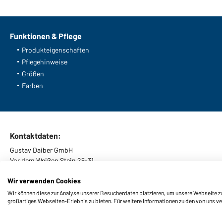
Funktionen & Pflege
Produkteigenschaften
Pflegehinweise
Größen
Farben
Kontaktdaten:
Gustav Daiber GmbH
Vor dem Weißen Stein 25-31
D-72461 Albstadt
Wir verwenden Cookies
Wir können diese zur Analyse unserer Besucherdaten platzieren, um unsere Webseite zu 
großartiges Webseiten-Erlebnis zu bieten. Für weitere Informationen zu den von uns v
Impressum
Datenschutz
Cookie-Einstellungen