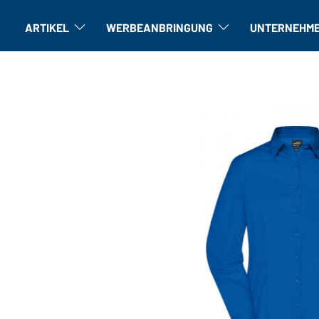
ARTIKEL
WERBEANBRINGUNG
UNTERNEHM
Artikel: Untermenü öffnen
Veredelung: Untermenü öffne