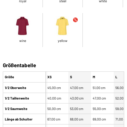
royal
steel
white
wine
yellow
Größentabelle
Größe
XS
S
M
L
1/2 Oberweite
45,00 cm
47,00 cm
51,00 cm
56,00 
1/2 Taillenweite
40,00 cm
43,00 cm
47,00 cm
52,00 
1/2 Saumweite
50,00 cm
53,00 cm
55,00 cm
59,00 
Länge ab Schulter
67,00 cm
68,00 cm
69,00 cm
71,00 c