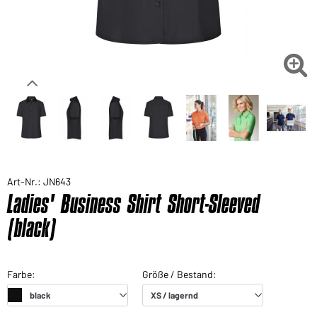

Art-Nr.: JN643
Ladies' Business Shirt Short-Sleeved
(black)