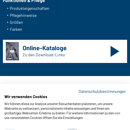
Funktionen & Pflege
Produkteigenschaften
Pflegehinweise
Größen
Farben
Online-Kataloge
Zu den Download-Links
Kontaktdaten:
Datenschutzbestimmungen
Wir verwenden Cookies
Gustav Daiber GmbH
Wir können diese zur Analyse unserer Besucherdaten platzieren, um unsere
Vor dem Weißen Stein 25-31
Webseite zu verbessern, personalisierte Inhalte anzuzeigen und Ihnen ein
D-72461 Albstadt
großartiges Webseiten-Erlebnis zu bieten. Für weitere Informationen zu den von
uns verwendeten Cookies öffnen Sie die Einstellungen.
Kataloge herunterladen oder bestellen