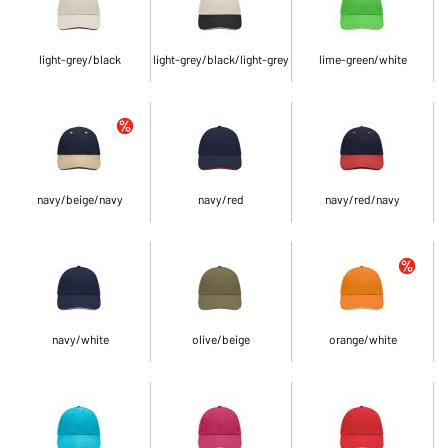
light-grey/black
light-grey/black/light-grey
lime-green/white
navy/beige/navy
navy/red
navy/red/navy
navy/white
olive/beige
orange/white