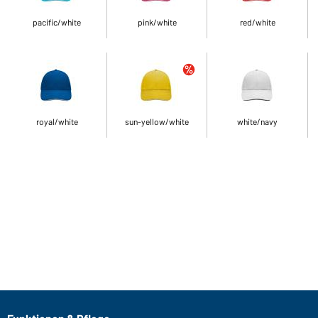
pacific/white
pink/white
red/white
royal/white
sun-yellow/white
white/navy