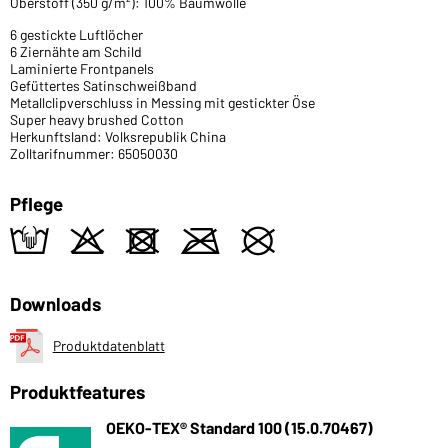
Oberstoff (350 g/m²): 100% Baumwolle
6 gestickte Luftlöcher
6 Ziernähte am Schild
Laminierte Frontpanels
Gefüttertes Satinschweißband
Metallclipverschluss in Messing mit gestickter Öse
Super heavy brushed Cotton
Herkunftsland: Volksrepublik China
Zolltarifnummer: 65050030
Pflege
t
o
d
m
U
Downloads
Produktdatenblatt
Produktfeatures
OEKO-TEX® Standard 100 (15.0.70467)