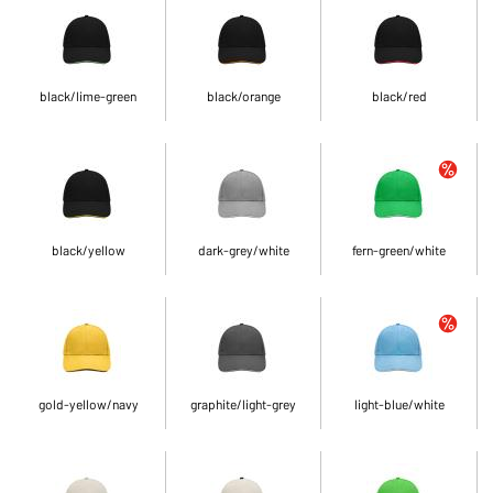
black/lime-green
black/orange
black/red
black/yellow
dark-grey/white
fern-green/white
gold-yellow/navy
graphite/light-grey
light-blue/white