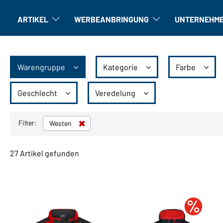
ARTIKEL
WERBEANBRINGUNG
UNTERNEHM
Artikel: Untermenü öffnen
Veredelung: Untermenü öffne
Warengruppe
Kategorie
Farbe
Geschlecht
Veredelung
Filter:
Westen
27 Artikel gefunden