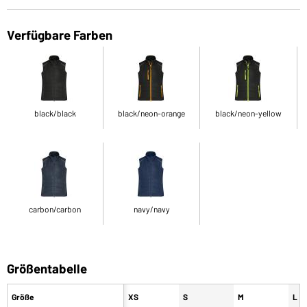
Verfügbare Farben
black/black
black/neon-orange
black/neon-yellow
carbon/carbon
navy/navy
Größentabelle
Größe
XS
S
M
L