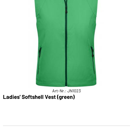
Art-Nr.: JN1023
Ladies' Softshell Vest (green)
L