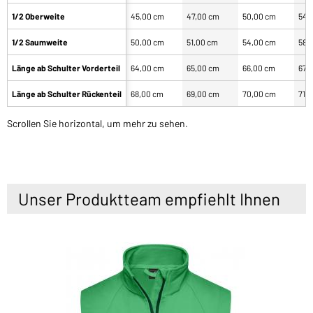
1/2 Oberweite
45,00 cm
47,00 cm
50,00 cm
54,
1/2 Saumweite
50,00 cm
51,00 cm
54,00 cm
58,
Länge ab Schulter Vorderteil
64,00 cm
65,00 cm
66,00 cm
67,
Länge ab Schulter Rückenteil
68,00 cm
69,00 cm
70,00 cm
71,
Scrollen Sie horizontal, um mehr zu sehen.
Unser Produktteam empfiehlt Ihnen