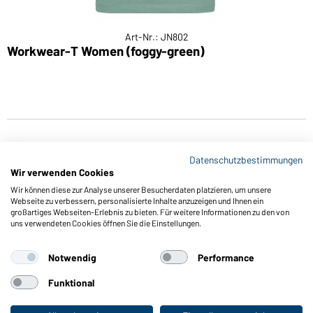
Art-Nr.: JN802
Workwear-T Women (foggy-green)
L
Datenschutzbestimmungen
Wir verwenden Cookies
Wir können diese zur Analyse unserer Besucherdaten platzieren, um unsere
Webseite zu verbessern, personalisierte Inhalte anzuzeigen und Ihnen ein
großartiges Webseiten-Erlebnis zu bieten. Für weitere Informationen zu den von
Funktionen & Pflege
uns verwendeten Cookies öffnen Sie die Einstellungen.
Produkteigenschaften
Pflegehinweise
Notwendig
Performance
Größen
Funktional
Farben