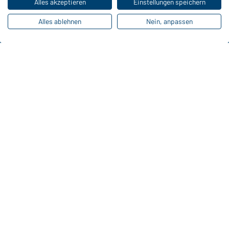
Alles akzeptieren
Einstellungen speichern
Online-Kataloge
Alles ablehnen
Nein, anpassen
Zu den Download-Links
Kontaktdaten:
Gustav Daiber GmbH
Vor dem Weißen Stein 25-31
D-72461 Albstadt
Kataloge herunterladen oder bestellen
Zu den Katalogen
Impressum
Datenschutz
Cookie-Einstellungen