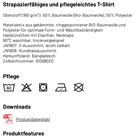
Strapazierfähiges und pflegeleichtes T-Shirt
Oberstoff (160 g/m²): 50% Baumwolle (Bio-Baumwolle), 50% Polyester
Materialmix aus gekämmter, ringgesponnener BIO-Baumwolle und
Polyester für optimale Form- und Waschbeständigkeit
Halsbündchen mit Elasthan, Necktape
60°C waschbar, trocknergeeignet
JN1807: V-Ausschnitt, leicht tailliert
JN1808: Rundhalsausschnitt
Herkunftsland: Bangladesch
Zolltarifnummer: 61099020
Pflege
4
o
s
b
U
Downloads
Produktdatenblatt
Produktfeatures