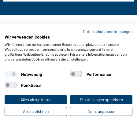
Kontaktdaten:
Datenschutzbestimmungen
Wir verwenden Cookies
Gustav Daiber GmbH
Wir können diese zur Analyse unserer Besucherdaten platzieren, um unsere
Vor dem Weißen Stein 25-31
Webseite zu verbessern, personalisierte Inhalte anzuzeigen und Ihnen ein
D-72461 Albstadt
großartiges Webseiten-Erlebnis zu bieten. Für weitere Informationen zu den von
uns verwendeten Cookies öffnen Sie die Einstellungen.
Kataloge herunterladen oder bestellen
Zu den Katalogen
Notwendig
Performance
Funktional
Impressum
Datenschutz
Cookie-Einstellungen
Alles akzeptieren
Einstellungen speichern
Alles ablehnen
Nein, anpassen