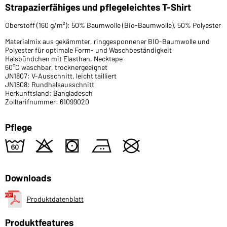
Strapazierfähiges und pflegeleichtes T-Shirt
Oberstoff (160 g/m²): 50% Baumwolle (Bio-Baumwolle), 50% Polyester
Materialmix aus gekämmter, ringgesponnener BIO-Baumwolle und
Polyester für optimale Form- und Waschbeständigkeit
Halsbündchen mit Elasthan, Necktape
60°C waschbar, trocknergeeignet
JN1807: V-Ausschnitt, leicht tailliert
JN1808: Rundhalsausschnitt
Herkunftsland: Bangladesch
Zolltarifnummer: 61099020
Pflege
4
o
s
b
U
Downloads
Produktdatenblatt
Produktfeatures