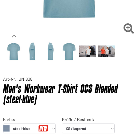

Art-Nr.: JN1808
Men's Workwear T-Shirt OCS Blended
(steel-blue)