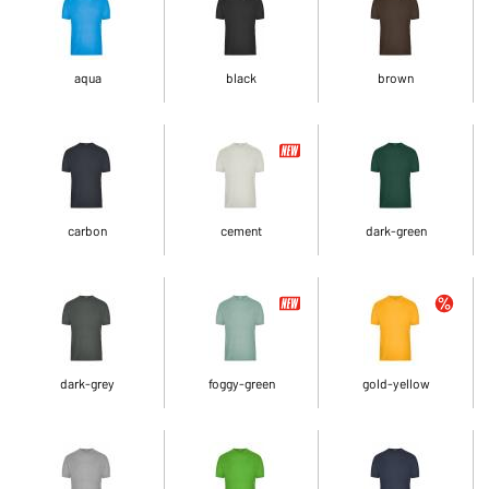
aqua
black
brown
carbon
cement
dark-green
dark-grey
foggy-green
gold-yellow