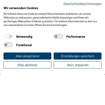
Datenschutzbestimmungen
Wir verwenden Cookies
Art-Nr.: JN802
Wir können diese zur Analyse unserer Besucherdaten platzieren, um unsere
Workwear-T Women (foggy-green)
L
Webseite zu verbessern, personalisierte Inhalte anzuzeigen und Ihnen ein
großartiges Webseiten-Erlebnis zu bieten. Für weitere Informationen zu den von
uns verwendeten Cookies öffnen Sie die Einstellungen.
Notwendig
Performance
Funktional
Alles akzeptieren
Einstellungen speichern
Alles ablehnen
Nein, anpassen
Funktionen & Pflege
Produkteigenschaften
Pflegehinweise
Größen
Farben