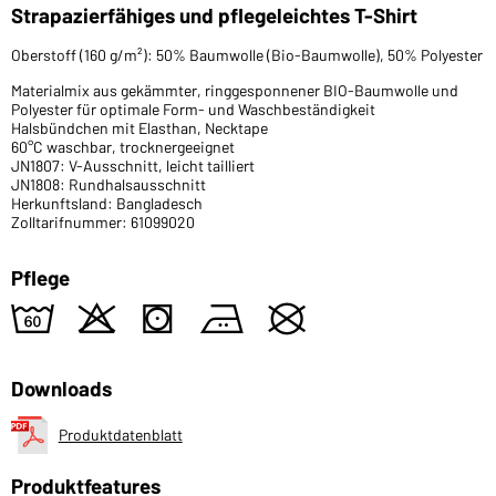
Strapazierfähiges und pflegeleichtes T-Shirt
Oberstoff (160 g/m²): 50% Baumwolle (Bio-Baumwolle), 50% Polyester
Materialmix aus gekämmter, ringgesponnener BIO-Baumwolle und
Polyester für optimale Form- und Waschbeständigkeit
Halsbündchen mit Elasthan, Necktape
60°C waschbar, trocknergeeignet
JN1807: V-Ausschnitt, leicht tailliert
JN1808: Rundhalsausschnitt
Herkunftsland: Bangladesch
Zolltarifnummer: 61099020
Pflege
4
o
s
b
U
Downloads
Produktdatenblatt
Produktfeatures