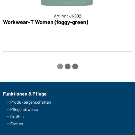
Art-Nr.: JN802
Workwear-T Women (foggy-green)
L
Funktionen & Pflege
Produkteigenschaften
Pflegehinweise
Größen
Farben