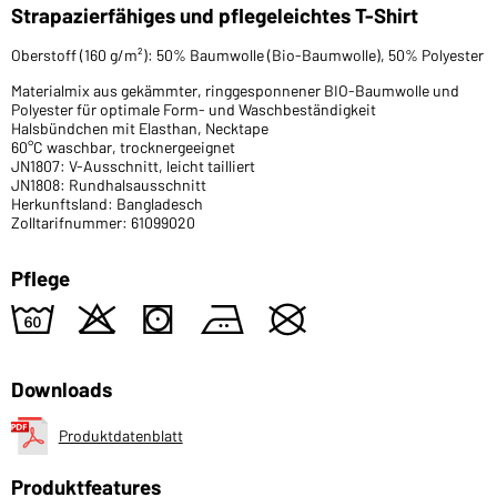
Strapazierfähiges und pflegeleichtes T-Shirt
Oberstoff (160 g/m²): 50% Baumwolle (Bio-Baumwolle), 50% Polyester
Materialmix aus gekämmter, ringgesponnener BIO-Baumwolle und
Polyester für optimale Form- und Waschbeständigkeit
Halsbündchen mit Elasthan, Necktape
60°C waschbar, trocknergeeignet
JN1807: V-Ausschnitt, leicht tailliert
JN1808: Rundhalsausschnitt
Herkunftsland: Bangladesch
Zolltarifnummer: 61099020
Pflege
4
o
s
b
U
Downloads
Produktdatenblatt
Produktfeatures