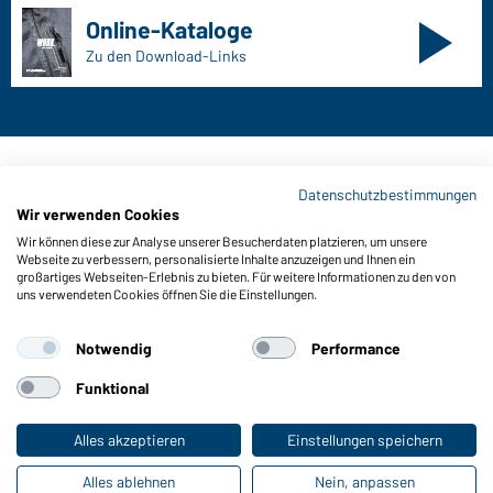
Online-Kataloge
Zu den Download-Links
Kontaktdaten:
Datenschutzbestimmungen
Wir verwenden Cookies
Gustav Daiber GmbH
Wir können diese zur Analyse unserer Besucherdaten platzieren, um unsere
Vor dem Weißen Stein 25-31
Webseite zu verbessern, personalisierte Inhalte anzuzeigen und Ihnen ein
D-72461 Albstadt
großartiges Webseiten-Erlebnis zu bieten. Für weitere Informationen zu den von
uns verwendeten Cookies öffnen Sie die Einstellungen.
Kataloge herunterladen oder bestellen
Zu den Katalogen
Notwendig
Performance
Funktional
Impressum
Datenschutz
Cookie-Einstellungen
Alles akzeptieren
Einstellungen speichern
Alles ablehnen
Nein, anpassen