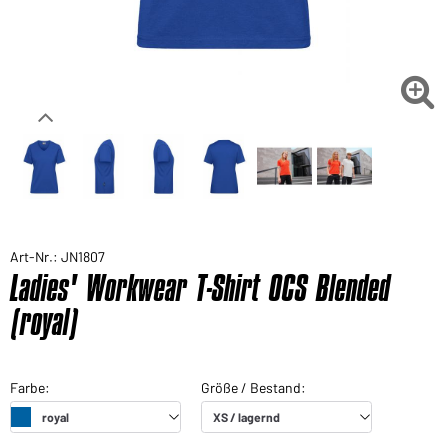

Art-Nr.: JN1807
Ladies' Workwear T-Shirt OCS Blended
(royal)