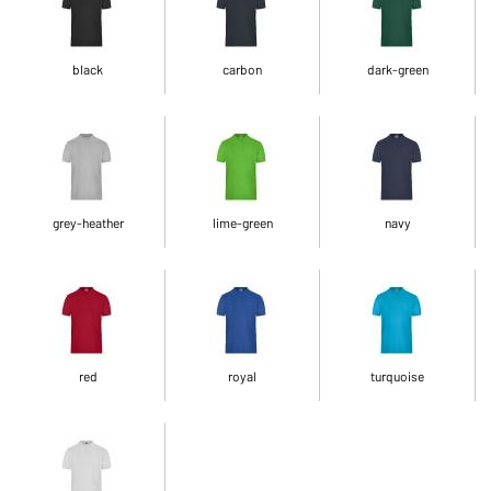
black
carbon
dark-green
grey-heather
lime-green
navy
red
royal
turquoise