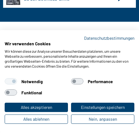
Kontaktdaten:
Datenschutzbestimmungen
Wir verwenden Cookies
Gustav Daiber GmbH
Wir können diese zur Analyse unserer Besucherdaten platzieren, um unsere
Vor dem Weißen Stein 25-31
Webseite zu verbessern, personalisierte Inhalte anzuzeigen und Ihnen ein
D-72461 Albstadt
großartiges Webseiten-Erlebnis zu bieten. Für weitere Informationen zu den von
uns verwendeten Cookies öffnen Sie die Einstellungen.
Kataloge herunterladen oder bestellen
Zu den Katalogen
Notwendig
Performance
Funktional
Impressum
Datenschutz
Cookie-Einstellungen
Alles akzeptieren
Einstellungen speichern
Alles ablehnen
Nein, anpassen