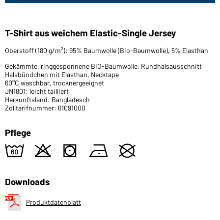
T-Shirt aus weichem Elastic-Single Jersey
Oberstoff (180 g/m²): 95% Baumwolle (Bio-Baumwolle), 5% Elasthan
Gekämmte, ringgesponnene BIO-Baumwolle, Rundhalsausschnitt
Halsbündchen mit Elasthan, Necktape
60°C waschbar, trocknergeeignet
JN1801: leicht tailliert
Herkunftsland: Bangladesch
Zolltarifnummer: 61091000
Pflege
4
o
s
n
U
Downloads
Produktdatenblatt