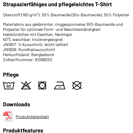
Strapazierfähiges und pflegeleichtes T-Shirt
Oberstoff (160 g/m²): 50% Baumwolle (Bio-Baumwolle), 50% Polyester
Materialmix aus gekämmter, ringgesponnener BIO-Baumwolle und
Polyester für optimale Form- und Waschbeständigkeit
Halsbündchen mit Elasthan, Necktape
60°C waschbar, trocknergeeignet
JN1807: V-Ausschnitt, leicht tailliert
JN1808: Rundhalsausschnitt
Herkunftsland: Bangladesch
Zolltarifnummer: 61099020
Pflege
4
o
s
b
U
Downloads
Produktdatenblatt
Produktfeatures