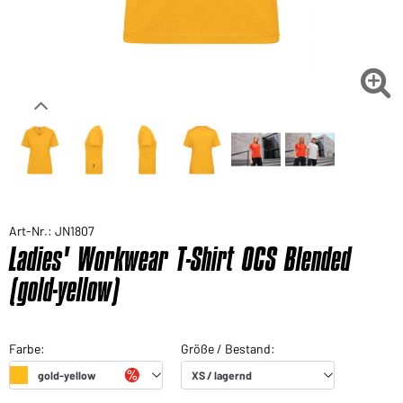

Art-Nr.: JN1807
Ladies' Workwear T-Shirt OCS Blended
(gold-yellow)