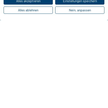
Alles akzeptieren
Einstellungen speichern
Online-Kataloge
Alles ablehnen
Nein, anpassen
Zu den Download-Links
Kontaktdaten:
Gustav Daiber GmbH
Vor dem Weißen Stein 25-31
D-72461 Albstadt
Kataloge herunterladen oder bestellen
Zu den Katalogen
Impressum
Datenschutz
Cookie-Einstellungen