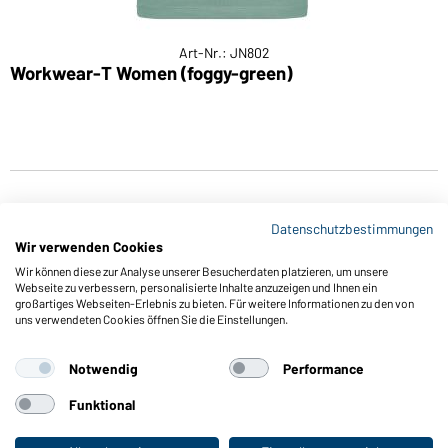
Art-Nr.: JN802
Workwear-T Women (foggy-green)
L
Datenschutzbestimmungen
Wir verwenden Cookies
Wir können diese zur Analyse unserer Besucherdaten platzieren, um unsere
Webseite zu verbessern, personalisierte Inhalte anzuzeigen und Ihnen ein
großartiges Webseiten-Erlebnis zu bieten. Für weitere Informationen zu den von
Funktionen & Pflege
uns verwendeten Cookies öffnen Sie die Einstellungen.
Produkteigenschaften
Pflegehinweise
Notwendig
Performance
Größen
Funktional
Farben