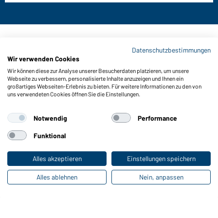
Kontaktdaten:
Datenschutzbestimmungen
Wir verwenden Cookies
Gustav Daiber GmbH
Wir können diese zur Analyse unserer Besucherdaten platzieren, um unsere
Vor dem Weißen Stein 25-31
Webseite zu verbessern, personalisierte Inhalte anzuzeigen und Ihnen ein
D-72461 Albstadt
großartiges Webseiten-Erlebnis zu bieten. Für weitere Informationen zu den von
uns verwendeten Cookies öffnen Sie die Einstellungen.
Kataloge herunterladen oder bestellen
Zu den Katalogen
Notwendig
Performance
Funktional
Impressum
Datenschutz
Cookie-Einstellungen
Alles akzeptieren
Einstellungen speichern
Alles ablehnen
Nein, anpassen