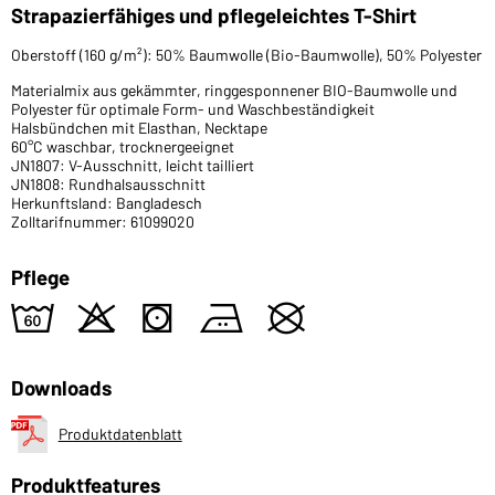
Strapazierfähiges und pflegeleichtes T-Shirt
Oberstoff (160 g/m²): 50% Baumwolle (Bio-Baumwolle), 50% Polyester
Materialmix aus gekämmter, ringgesponnener BIO-Baumwolle und
Polyester für optimale Form- und Waschbeständigkeit
Halsbündchen mit Elasthan, Necktape
60°C waschbar, trocknergeeignet
JN1807: V-Ausschnitt, leicht tailliert
JN1808: Rundhalsausschnitt
Herkunftsland: Bangladesch
Zolltarifnummer: 61099020
Pflege
4
o
s
b
U
Downloads
Produktdatenblatt
Produktfeatures