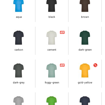
aqua
black
brown
carbon
cement
dark-green
dark-grey
foggy-green
gold-yellow