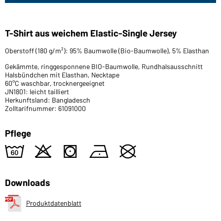
T-Shirt aus weichem Elastic-Single Jersey
Oberstoff (180 g/m²): 95% Baumwolle (Bio-Baumwolle), 5% Elasthan
Gekämmte, ringgesponnene BIO-Baumwolle, Rundhalsausschnitt
Halsbündchen mit Elasthan, Necktape
60°C waschbar, trocknergeeignet
JN1801: leicht tailliert
Herkunftsland: Bangladesch
Zolltarifnummer: 61091000
Pflege
4
o
s
n
U
Downloads
Produktdatenblatt