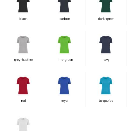
black
carbon
dark-green
grey-heather
lime-green
navy
red
royal
turquoise