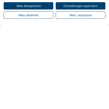
Alles akzeptieren
Einstellungen speichern
Online-Kataloge
Alles ablehnen
Nein, anpassen
Zu den Download-Links
Kontaktdaten:
Gustav Daiber GmbH
Vor dem Weißen Stein 25-31
D-72461 Albstadt
Kataloge herunterladen oder bestellen
Zu den Katalogen
Impressum
Datenschutz
Cookie-Einstellungen