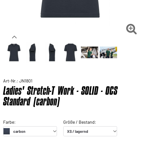

Art-Nr.: JN1801
Ladies' Stretch-T Work - SOLID - OCS
Standard (carbon)