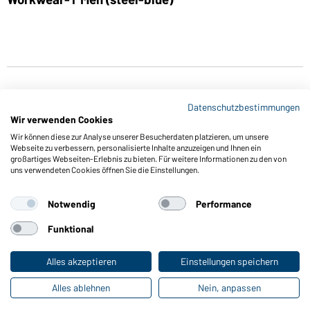
Datenschutzbestimmungen
Wir verwenden Cookies
Wir können diese zur Analyse unserer Besucherdaten platzieren, um unsere
Webseite zu verbessern, personalisierte Inhalte anzuzeigen und Ihnen ein
großartiges Webseiten-Erlebnis zu bieten. Für weitere Informationen zu den von
Funktionen & Pflege
uns verwendeten Cookies öffnen Sie die Einstellungen.
Produkteigenschaften
Pflegehinweise
Notwendig
Performance
Größen
Funktional
Farben
Alles akzeptieren
Einstellungen speichern
Online-Kataloge
Alles ablehnen
Nein, anpassen
Zu den Download-Links