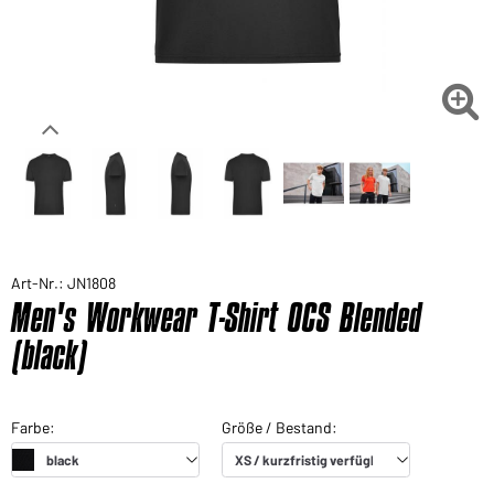

Art-Nr.: JN1808
Men's Workwear T-Shirt OCS Blended
(black)