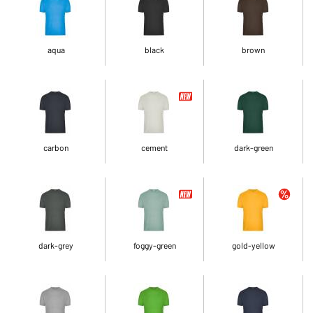
aqua
black
brown
carbon
cement
dark-green
dark-grey
foggy-green
gold-yellow