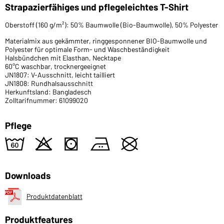
Strapazierfähiges und pflegeleichtes T-Shirt
Oberstoff (160 g/m²): 50% Baumwolle (Bio-Baumwolle), 50% Polyester
Materialmix aus gekämmter, ringgesponnener BIO-Baumwolle und
Polyester für optimale Form- und Waschbeständigkeit
Halsbündchen mit Elasthan, Necktape
60°C waschbar, trocknergeeignet
JN1807: V-Ausschnitt, leicht tailliert
JN1808: Rundhalsausschnitt
Herkunftsland: Bangladesch
Zolltarifnummer: 61099020
Pflege
4
o
s
b
U
Downloads
Produktdatenblatt
Produktfeatures