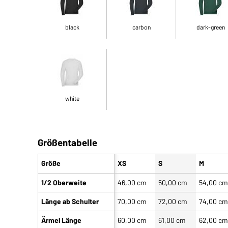
black
carbon
dark-green
white
Größentabelle
Größe
XS
S
M
1/2 Oberweite
46,00 cm
50,00 cm
54,00 c
Länge ab Schulter
70,00 cm
72,00 cm
74,00 c
Ärmel Länge
60,00 cm
61,00 cm
62,00 c