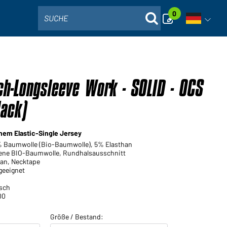
0
SUCHE
Sprachna
ch-Longsleeve Work - SOLID - OCS
lack)
hem Elastic-Single Jersey
5% Baumwolle (Bio-Baumwolle), 5% Elasthan
ne BIO-Baumwolle, Rundhalsausschnitt
an, Necktape
geeignet
sch
00