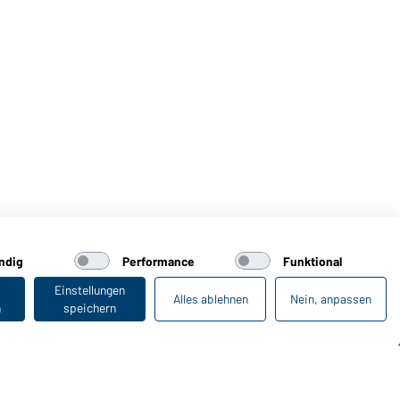
ndig
Performance
Funktional
Einstellungen
Alles ablehnen
Nein, anpassen
n
speichern
Zuletzt angesehen
Online-Kataloge
Zu den Download-Links