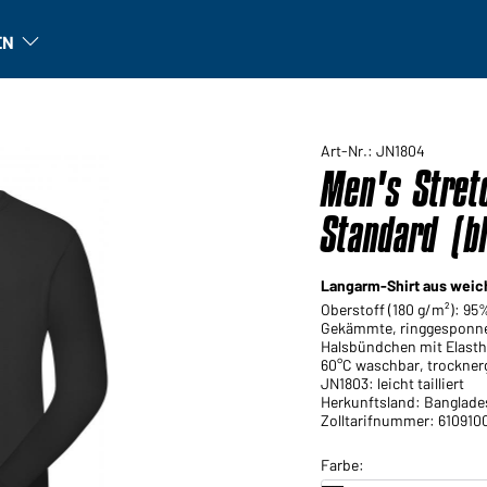
EN
n
Unternehmen: Untermenü öffnen
Art-Nr.: JN1804
Men's Stret
Standard (b
Langarm-Shirt aus weic
Oberstoff (180 g/m²): 9
Gekämmte, ringgesponne
Halsbündchen mit Elasth
60°C waschbar, trockner
JN1803: leicht tailliert
Herkunftsland: Banglade
Zolltarifnummer: 610910