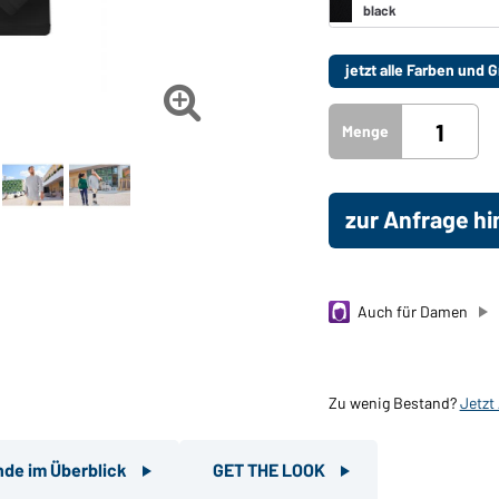
jetzt alle Farben und

Menge
zur Anfrage h
Auch für Damen
Zu wenig Bestand?
Jetzt
nde im Überblick
GET THE LOOK