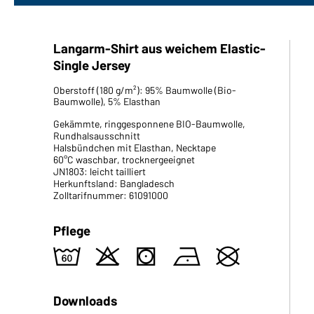
Langarm-Shirt aus weichem Elastic-
Single Jersey
Oberstoff (180 g/m²): 95% Baumwolle (Bio-
Baumwolle), 5% Elasthan
Gekämmte, ringgesponnene BIO-Baumwolle,
Rundhalsausschnitt
Halsbündchen mit Elasthan, Necktape
60°C waschbar, trocknergeeignet
JN1803: leicht tailliert
Herkunftsland: Bangladesch
Zolltarifnummer: 61091000
Pflege
4
o
s
n
U
Downloads