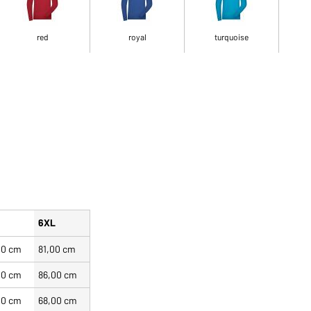
red
royal
turquoise
L
6XL
00 cm
81,00 cm
00 cm
86,00 cm
00 cm
68,00 cm