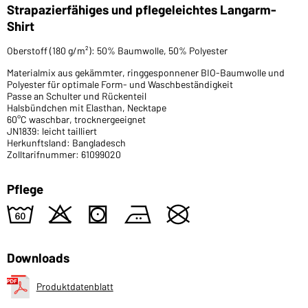
Strapazierfähiges und pflegeleichtes Langarm-
Shirt
Oberstoff (180 g/m²): 50% Baumwolle, 50% Polyester
Materialmix aus gekämmter, ringgesponnener BIO-Baumwolle und
Polyester für optimale Form- und Waschbeständigkeit
Passe an Schulter und Rückenteil
Halsbündchen mit Elasthan, Necktape
60°C waschbar, trocknergeeignet
JN1839: leicht tailliert
Herkunftsland: Bangladesch
Zolltarifnummer: 61099020
Pflege
4
o
s
b
U
Downloads
Produktdatenblatt