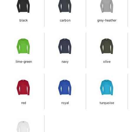
black
carbon
grey-heather
lime-green
navy
olive
red
royal
turquoise