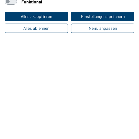
Funktional
Farben
Alles akzeptieren
Einstellungen speichern
Online-Kataloge
Alles ablehnen
Nein, anpassen
Zu den Download-Links
Kontaktdaten:
Gustav Daiber GmbH
Vor dem Weißen Stein 25-31
D-72461 Albstadt
Kataloge herunterladen oder bestellen
Zu den Katalogen
Impressum
Datenschutz
Cookie-Einstellungen