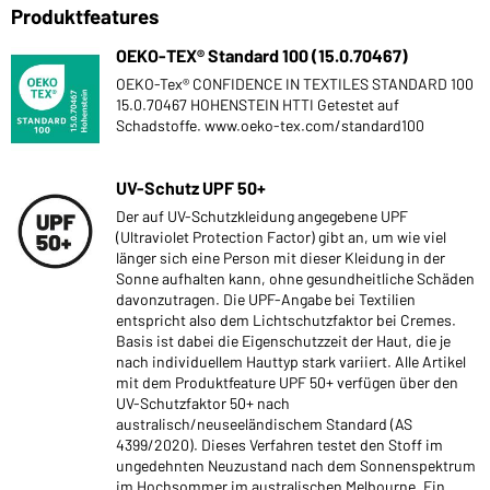
Produktfeatures
OEKO-TEX® Standard 100 (15.0.70467)
OEKO-Tex® CONFIDENCE IN TEXTILES STANDARD 100
15.0.70467 HOHENSTEIN HTTI Getestet auf
Schadstoffe. www.oeko-tex.com/standard100
UV-Schutz UPF 50+
Der auf UV-Schutzkleidung angegebene UPF
(Ultraviolet Protection Factor) gibt an, um wie viel
länger sich eine Person mit dieser Kleidung in der
Sonne aufhalten kann, ohne gesundheitliche Schäden
davonzutragen. Die UPF-Angabe bei Textilien
entspricht also dem Lichtschutzfaktor bei Cremes.
Basis ist dabei die Eigenschutzzeit der Haut, die je
nach individuellem Hauttyp stark variiert. Alle Artikel
mit dem Produktfeature UPF 50+ verfügen über den
UV-Schutzfaktor 50+ nach
australisch/neuseeländischem Standard (AS
4399/2020). Dieses Verfahren testet den Stoff im
ungedehnten Neuzustand nach dem Sonnenspektrum
im Hochsommer im australischen Melbourne. Ein