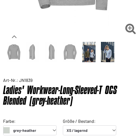

Art-Nr.: JN1839
Ladies' Workwear-Long-Sleeved-T OCS
Blended (grey-heather)