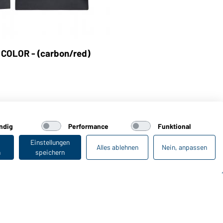
 COLOR - (carbon/red)
ndig
Performance
Funktional
Einstellungen
Alles ablehnen
Nein, anpassen
n
speichern
Zuletzt angesehen
Online-Kataloge
Zu den Download-Links