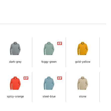
dark-grey
foggy-green
gold-yellow
spicy-orange
steel-blue
stone