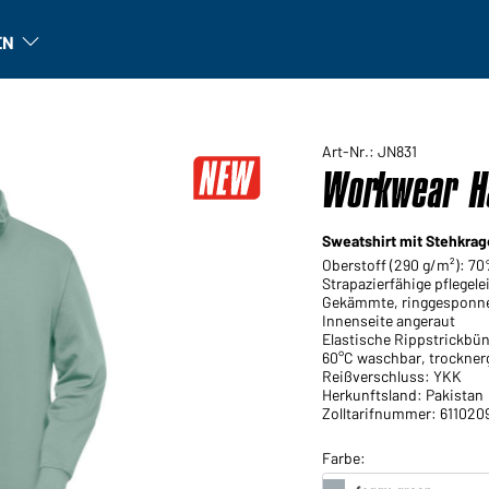
EN
n
Unternehmen: Untermenü öffnen
Art-Nr.: JN831
Workwear Ha
Sweatshirt mit Stehkra
Oberstoff (290 g/m²): 7
Strapazierfähige pflege
Gekämmte, ringgesponn
Innenseite angeraut
Elastische Rippstrickb
60°C waschbar, trockner
Reißverschluss: YKK
Herkunftsland: Pakistan
Zolltarifnummer: 611020