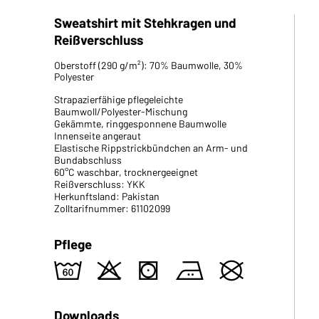
Sweatshirt mit Stehkragen und
Reißverschluss
Oberstoff (290 g/m²): 70% Baumwolle, 30%
Polyester
Strapazierfähige pflegeleichte
Baumwoll/Polyester-Mischung
Gekämmte, ringgesponnene Baumwolle
Innenseite angeraut
Elastische Rippstrickbündchen an Arm- und
Bundabschluss
60°C waschbar, trocknergeeignet
Reißverschluss: YKK
Herkunftsland: Pakistan
Zolltarifnummer: 61102099
Pflege
4
o
s
b
U
Downloads