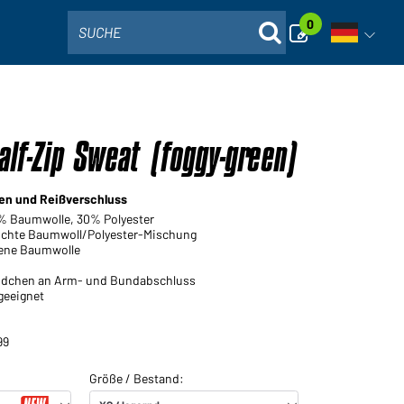
0
SUCHE
Sprachna
lf-Zip Sweat (foggy-green)
gen und Reißverschluss
0% Baumwolle, 30% Polyester
leichte Baumwoll/Polyester-Mischung
ene Baumwolle
ündchen an Arm- und Bundabschluss
geeignet
99