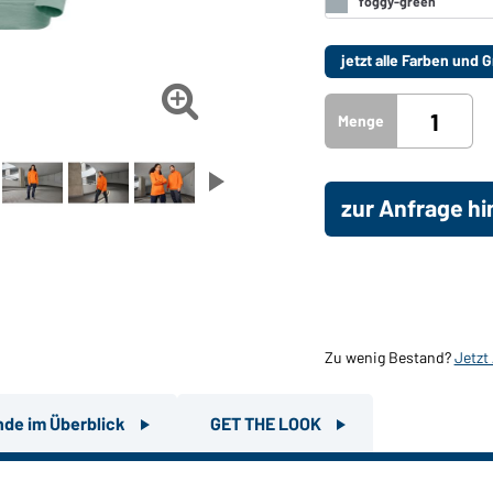
jetzt alle Farben und

Menge
zur Anfrage h
Zu wenig Bestand?
Jetzt
nde im Überblick
GET THE LOOK