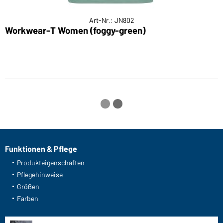
Art-Nr.: JN802
Workwear-T Women (foggy-green)
L
Funktionen & Pflege
Produkteigenschaften
Pflegehinweise
Größen
Farben