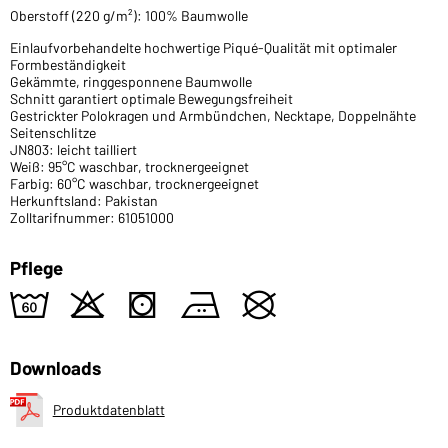
Oberstoff (220 g/m²): 100% Baumwolle
Einlaufvorbehandelte hochwertige Piqué-Qualität mit optimaler
Formbeständigkeit
Gekämmte, ringgesponnene Baumwolle
Schnitt garantiert optimale Bewegungsfreiheit
Gestrickter Polokragen und Armbündchen, Necktape, Doppelnähte
Seitenschlitze
JN803: leicht tailliert
Weiß: 95°C waschbar, trocknergeeignet
Farbig: 60°C waschbar, trocknergeeignet
Herkunftsland: Pakistan
Zolltarifnummer: 61051000
Pflege
4
o
s
b
U
Downloads
Produktdatenblatt