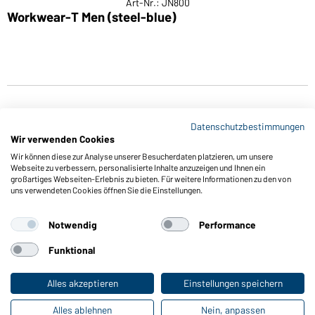
Art-Nr.: JN800
Workwear-T Men (steel-blue)
M
Datenschutzbestimmungen
Wir verwenden Cookies
Wir können diese zur Analyse unserer Besucherdaten platzieren, um unsere
Webseite zu verbessern, personalisierte Inhalte anzuzeigen und Ihnen ein
großartiges Webseiten-Erlebnis zu bieten. Für weitere Informationen zu den von
Funktionen & Pflege
uns verwendeten Cookies öffnen Sie die Einstellungen.
Produkteigenschaften
Pflegehinweise
Notwendig
Performance
Größen
Funktional
Farben
Alles akzeptieren
Einstellungen speichern
Online-Kataloge
Alles ablehnen
Nein, anpassen