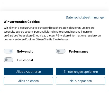
Datenschutzbestimmungen
Wir verwenden Cookies
Wir können diese zur Analyse unserer Besucherdaten platzieren, um unsere
Webseite zu verbessern, personalisierte Inhalte anzuzeigen und Ihnen ein
großartiges Webseiten-Erlebnis zu bieten. Für weitere Informationen zu den von
Funktionen & Pflege
uns verwendeten Cookies öffnen Sie die Einstellungen.
Produkteigenschaften
Pflegehinweise
Notwendig
Performance
Größen
Funktional
Farben
Alles akzeptieren
Einstellungen speichern
Online-Kataloge
Alles ablehnen
Nein, anpassen
Zu den Download-Links