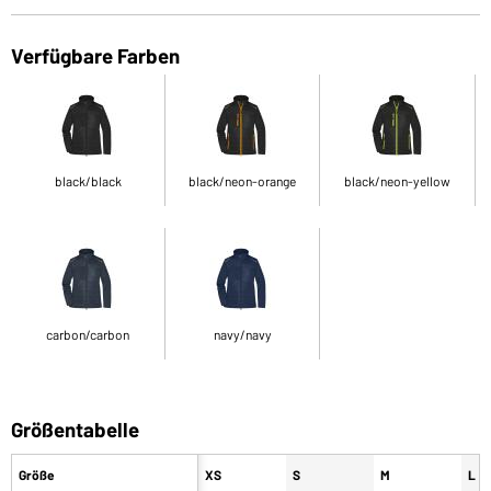
Verfügbare Farben
black/black
black/neon-orange
black/neon-yellow
carbon/carbon
navy/navy
Größentabelle
Größe
XS
S
M
L