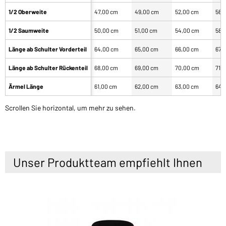
1/2 Oberweite
47,00 cm
49,00 cm
52,00 cm
56,
1/2 Saumweite
50,00 cm
51,00 cm
54,00 cm
58,
Länge ab Schulter Vorderteil
64,00 cm
65,00 cm
66,00 cm
67,
Länge ab Schulter Rückenteil
68,00 cm
69,00 cm
70,00 cm
71,
Ärmel Länge
61,00 cm
62,00 cm
63,00 cm
64,
Scrollen Sie horizontal, um mehr zu sehen.
Unser Produktteam empfiehlt Ihnen