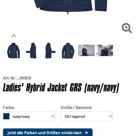

Art-Nr.: JN1819
Ladies' Hybrid Jacket GRS (navy/navy)
jetzt alle Farben und Größen entdecken