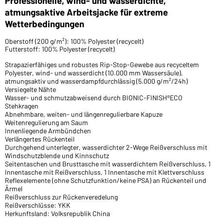
Professionelle, wind- und wasserdichte,
atmungsaktive Arbeitsjacke für extreme
Wetterbedingungen
Oberstoff (200 g/m²): 100% Polyester (recycelt)
Futterstoff: 100% Polyester (recycelt)
Strapazierfähiges und robustes Rip-Stop-Gewebe aus recyceltem
Polyester, wind- und wasserdicht (10.000 mm Wassersäule),
atmungsaktiv und wasserdampfdurchlässig (5.000 g/m²/24h)
Versiegelte Nähte
Wasser- und schmutzabweisend durch BIONIC-FINISH®ECO
Stehkragen
Abnehmbare, weiten- und längenregulierbare Kapuze
Weitenregulierung am Saum
Innenliegende Armbündchen
Verlängertes Rückenteil
Durchgehend unterlegter, wasserdichter 2-Wege Reißverschluss mit
Windschutzblende und Kinnschutz
Seitentaschen und Brusttasche mit wasserdichtem Reißverschluss, 1
Innentasche mit Reißverschluss, 1 Innentasche mit Klettverschluss
Reflexelemente (ohne Schutzfunktion/keine PSA) an Rückenteil und
Ärmel
Reißverschluss zur Rückenveredelung
Reißverschlüsse: YKK
Herkunftsland: Volksrepublik China