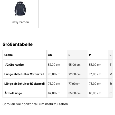
navy/carbon
Größentabelle
Größe
XS
S
M
L
1/2 Oberweite
52,00 cm
55,00 cm
58,00 cm
61,
Länge ab Schulter Vorderteil
70,00 cm
72,00 cm
73,00 cm
75,
Länge ab Schulter Rückenteil
75,00 cm
77,00 cm
78,00 cm
80,
Ärmel Länge
64,00 cm
65,00 cm
66,00 cm
67,
Scrollen Sie horizontal, um mehr zu sehen.