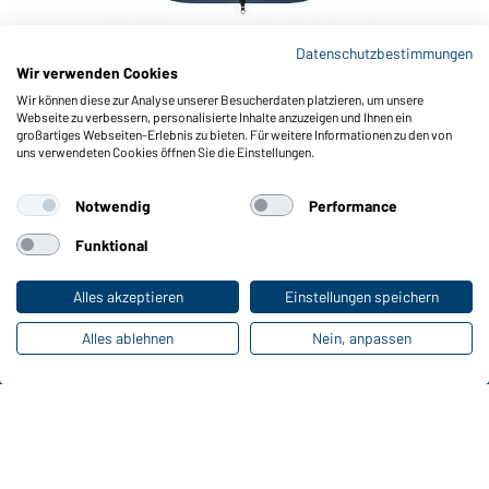
Datenschutzbestimmungen
Wir verwenden Cookies
Art-Nr.: JN1000
Wir können diese zur Analyse unserer Besucherdaten platzieren, um unsere
Men’s Winter Softshell Jacket (navy)
L
Webseite zu verbessern, personalisierte Inhalte anzuzeigen und Ihnen ein
großartiges Webseiten-Erlebnis zu bieten. Für weitere Informationen zu den von
uns verwendeten Cookies öffnen Sie die Einstellungen.
Notwendig
Performance
Funktional
Alles akzeptieren
Einstellungen speichern
Alles ablehnen
Nein, anpassen
Funktionen & Pflege
Produkteigenschaften
Pflegehinweise
Größen
Farben