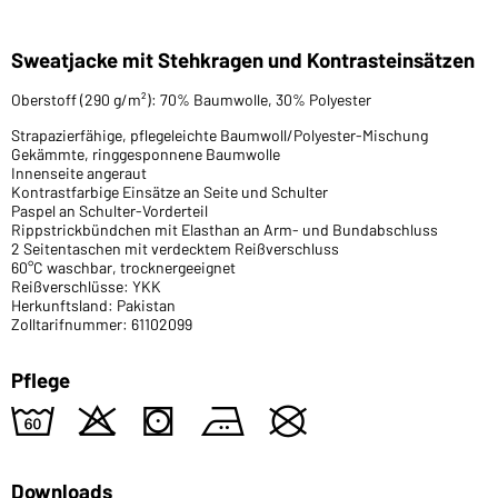
Sweatjacke mit Stehkragen und Kontrasteinsätzen
Oberstoff (290 g/m²): 70% Baumwolle, 30% Polyester
Strapazierfähige, pflegeleichte Baumwoll/Polyester-Mischung
Gekämmte, ringgesponnene Baumwolle
Innenseite angeraut
Kontrastfarbige Einsätze an Seite und Schulter
Paspel an Schulter-Vorderteil
Rippstrickbündchen mit Elasthan an Arm- und Bundabschluss
2 Seitentaschen mit verdecktem Reißverschluss
60°C waschbar, trocknergeeignet
Reißverschlüsse: YKK
Herkunftsland: Pakistan
Zolltarifnummer: 61102099
Pflege
4
o
s
b
U
Downloads