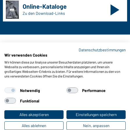
Online-Kataloge
Zu den Download-Links
Kontaktdaten:
Datenschutzbestimmungen
Wir verwenden Cookies
Gustav Daiber GmbH
Wir können diese zur Analyse unserer Besucherdaten platzieren, um unsere
Vor dem Weißen Stein 25-31
Webseite zu verbessern, personalisierte Inhalte anzuzeigen und Ihnen ein
D-72461 Albstadt
großartiges Webseiten-Erlebnis zu bieten. Für weitere Informationen zu den von
uns verwendeten Cookies öffnen Sie die Einstellungen.
Kataloge herunterladen oder bestellen
Zu den Katalogen
Notwendig
Performance
Funktional
Impressum
Datenschutz
Cookie-Einstellungen
Alles akzeptieren
Einstellungen speichern
Alles ablehnen
Nein, anpassen