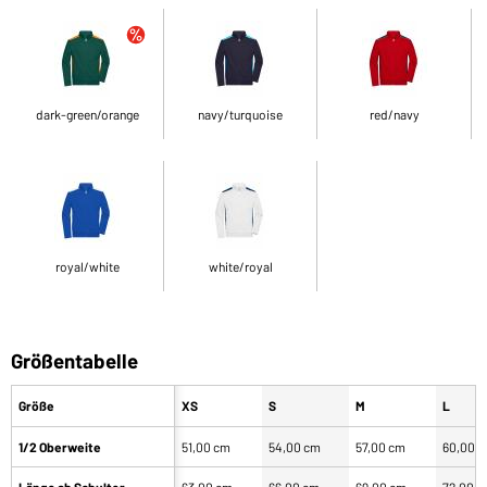
dark-green/orange
navy/turquoise
red/navy
royal/white
white/royal
Größentabelle
Größe
XS
S
M
L
1/2 Oberweite
51,00 cm
54,00 cm
57,00 cm
60,00 
Länge ab Schulter
63,00 cm
66,00 cm
69,00 cm
72,00 