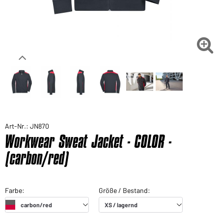

Art-Nr.: JN870
Workwear Sweat Jacket - COLOR -
(carbon/red)