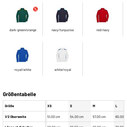
dark-green/orange
navy/turquoise
red/navy
royal/white
white/royal
Größentabelle
Größe
XS
S
M
L
1/2 Oberweite
51,00 cm
54,00 cm
57,00 cm
60,00 
Länge ab Schulter
63,00 cm
66,00 cm
69,00 cm
72,00 