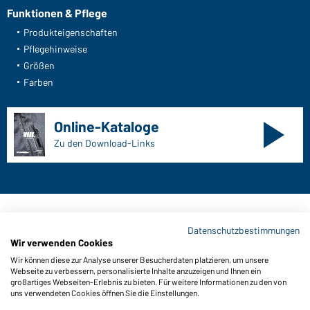
Funktionen & Pflege
Produkteigenschaften
Pflegehinweise
Größen
Farben
Online-Kataloge
Zu den Download-Links
Kontaktdaten:
Datenschutzbestimmungen
Wir verwenden Cookies
Gustav Daiber GmbH
Wir können diese zur Analyse unserer Besucherdaten platzieren, um unsere
Vor dem Weißen Stein 25-31
Webseite zu verbessern, personalisierte Inhalte anzuzeigen und Ihnen ein
D-72461 Albstadt
großartiges Webseiten-Erlebnis zu bieten. Für weitere Informationen zu den von
uns verwendeten Cookies öffnen Sie die Einstellungen.
Kataloge herunterladen oder bestellen