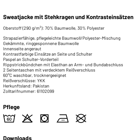
Sweatjacke mit Stehkragen und Kontrasteinsätzen
Oberstoff (290 g/m²): 70% Baumwolle, 30% Polyester
Strapazierfähige, pflegeleichte Baumwoll/Polyester-Mischung
Gekämmte, ringgesponnene Baumwolle
Innenseite angeraut
Kontrastfarbige Einsätze an Seite und Schulter
Paspel an Schulter-Vorderteil
Rippstrickbündchen mit Elasthan an Arm- und Bundabschluss
2 Seitentaschen mit verdecktem Reißverschluss
60°C waschbar, trocknergeeignet
Reißverschlüsse: YKK
Herkunftsland: Pakistan
Zolltarifnummer: 61102099
Pflege
4
o
s
b
U
Downloads