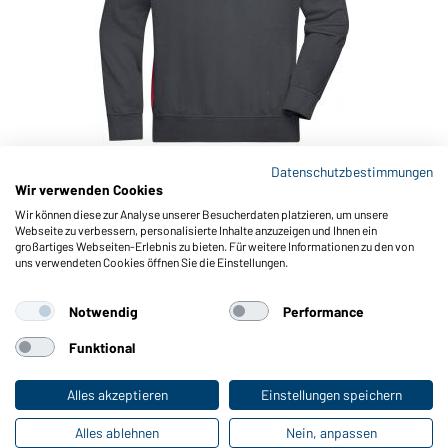
Datenschutzbestimmungen
Wir verwenden Cookies
Art-Nr.: JN868
Wir können diese zur Analyse unserer Besucherdaten platzieren, um unsere
Workwear Half-Zip Sweat - COLOR - (carbon/red)
Webseite zu verbessern, personalisierte Inhalte anzuzeigen und Ihnen ein
großartiges Webseiten-Erlebnis zu bieten. Für weitere Informationen zu den von
uns verwendeten Cookies öffnen Sie die Einstellungen.
Notwendig
Performance
Funktional
Alles akzeptieren
Einstellungen speichern
Alles ablehnen
Nein, anpassen