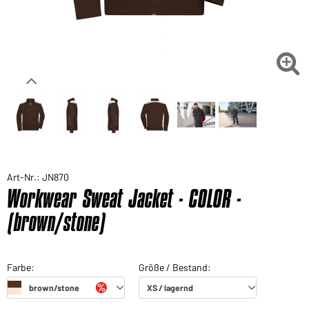

Art-Nr.: JN870
Workwear Sweat Jacket - COLOR -
(brown/stone)