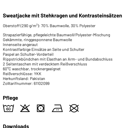
Sweatjacke mit Stehkragen und Kontrasteinsätzen
Oberstoff (290 g/m²): 70% Baumwolle, 30% Polyester
Strapazierfähige, pflegeleichte Baumwoll/Polyester-Mischung
Gekämmte, ringgesponnene Baumwolle
Innenseite angeraut
Kontrastfarbige Einsätze an Seite und Schulter
Paspel an Schulter-Vorderteil
Rippstrickbündchen mit Elasthan an Arm- und Bundabschluss
2 Seitentaschen mit verdecktem Reißverschluss
60°C waschbar, trocknergeeignet
Reißverschlüsse: YKK
Herkunftsland: Pakistan
Zolltarifnummer: 61102099
Pflege
4
o
s
b
U
Downloads