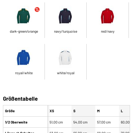
dark-green/orange
navy/turquoise
red/navy
royal/white
white/royal
Größentabelle
Größe
XS
S
M
L
1/2 Oberweite
51,00 cm
54,00 cm
57,00 cm
60,00 
Länge ab Schulter
63,00 cm
66,00 cm
69,00 cm
72,00 